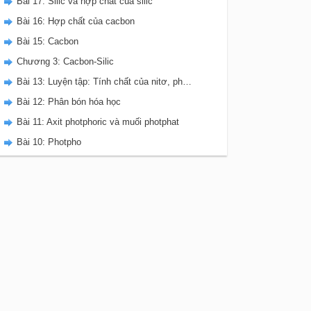
Bài 17: Silic và hợp chất của silic
Bài 16: Hợp chất của cacbon
Bài 15: Cacbon
Chương 3: Cacbon-Silic
Bài 13: Luyện tập: Tính chất của nitơ, photpho và các hợp chất của chúng
Bài 12: Phân bón hóa học
Bài 11: Axit photphoric và muối photphat
Bài 10: Photpho