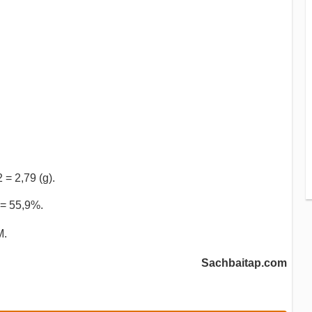
 = 2,79 (g).
9
 = 55,9%.
M.
Sachbaitap.com