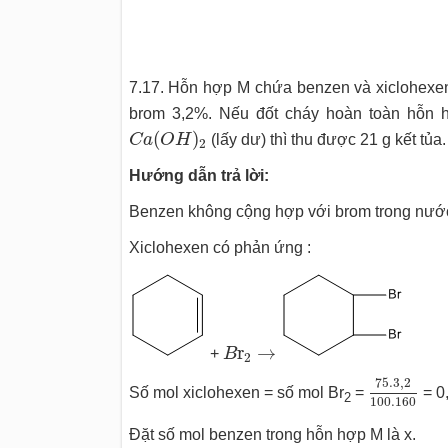
7.17. Hỗn hợp M chứa benzen và xiclohexen
brom 3,2%. Nếu đốt cháy hoàn toàn hỗn 
C
a
(
O
H
)
2
(
)
C
a
O
H
(lấy dư) thì thu được 21 g kết tủ
2
Hướng dẫn trả lời:
Benzen không cộng hợp với brom trong nướ
Xiclohexen có phản ứng :
B
r
2
→
r
→
+
B
2
75.3
,
2
10
75.3
,
2
Số mol xiclohexen = số mol Br
=
= 0,
2
100.160
Đặt số mol benzen trong hỗn hợp M là x.