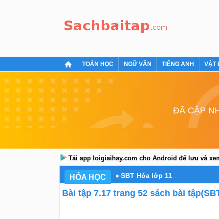
TOÁN HỌC
NGỮ VĂN
TIẾNG ANH
VẬT 
ĐÃ CẬP NH
Tải app loigiaihay.com cho Android để lưu và x
SBT Hóa lớp 11
HÓA HỌC
Bài tập 7.17 trang 52 sách bài tập(SB