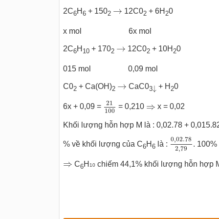
→
→
2C
H
+ 150
12C0
+ 6H
0
6
6
2
2
2
x mol 6x mol
→
→
2C
H
+ 170
12C0
+ 10H
0
6
10
2
2
2
015 mol 0,09 mol
→
→
↓
C0
+ Ca(OH)
CaC0
+ H
0
↓
2
2
3
2
21
100
⇒
21
⇒
6x + 0,09 =
= 0,210
x = 0,02
100
Khối lượng hỗn hợp M là : 0,02.78 + 0,015.82
0
,
02.78
2
,
7
0
,
02.78
% về khối lượng của C
H
là :
. 100%
6
6
2
,
79
⇒
⇒
C
H
chiếm 44,1% khối lượng hỗn hợp 
10
6