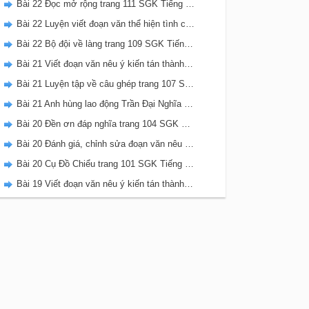
Bài 22 Đọc mở rộng trang 111 SGK Tiếng Việt 5 Kết nối tri thức tập 2
Bài 22 Luyện viết đoạn văn thể hiện tình cảm, cảm xúc về một sự việc trang 111 SGK Tiếng Việt 5 Kết nối tri thức tập 2
Bài 22 Bộ đội về làng trang 109 SGK Tiếng Việt 5 Kết nối tri thức tập 2
Bài 21 Viết đoạn văn nêu ý kiến tán thành một sự việc, hiện tượng (Bài viết số 2) trang 108 SGK Tiếng Việt 5 Kết nối tri thức tập 2
Bài 21 Luyện tập về câu ghép trang 107 SGK Tiếng Việt 5 Kết nối tri thức tập 2
Bài 21 Anh hùng lao động Trần Đại Nghĩa trang 106 SGK Tiếng Việt 5 Kết nối tri thức tập 2
Bài 20 Đền ơn đáp nghĩa trang 104 SGK Tiếng Việt 5 Kết nối tri thức tập 2
Bài 20 Đánh giá, chỉnh sửa đoạn văn nêu ý kiến tán thành một sự vật, hiện tượng trang 103 SGK Tiếng Việt 5 Kết nối tri thức tập 2
Bài 20 Cụ Đồ Chiểu trang 101 SGK Tiếng Việt 5 Kết nối tri thức tập 2
Bài 19 Viết đoạn văn nêu ý kiến tán thành một sự việc, hiện tượng (Bài viết số 1) trang 100 SGK Tiếng Việt 5 Kết nối tri thức tập 2