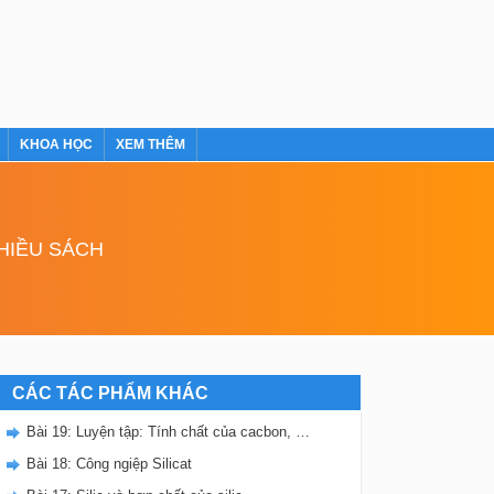
KHOA HỌC
XEM THÊM
NHIỀU SÁCH
CÁC TÁC PHẨM KHÁC
Bài 19: Luyện tập: Tính chất của cacbon, silic và các hợp chất của chúng
Bài 18: Công ngiệp Silicat