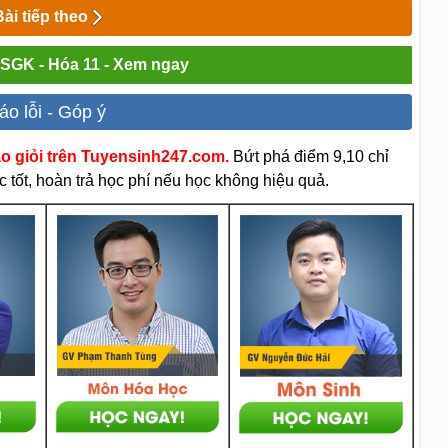
Bài tiếp theo
i SGK - Hóa 11 - Xem ngay
áo lỗi - Góp ý
áo giỏi trên Tuyensinh247.com.
Bứt phá điểm 9,10 chỉ
 tốt, hoàn trả học phí nếu học không hiệu quả.