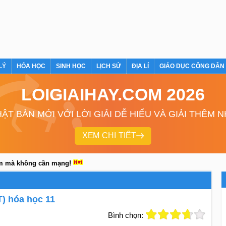
LÝ
HÓA HỌC
SINH HỌC
LỊCH SỬ
ĐỊA LÍ
GIÁO DỤC CÔNG DÂN
LOIGIAIHAY.COM 2026
ẬT BẢN MỚI VỚI LỜI GIẢI DỄ HIỂU VÀ GIẢI THÊM 
XEM CHI TIẾT
em mà không cần mạng!
T) hóa học 11
Bình chọn: