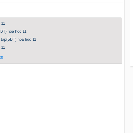
 11
SBT) hóa học 11
i tập(SBT) hóa học 11
 11
ơm