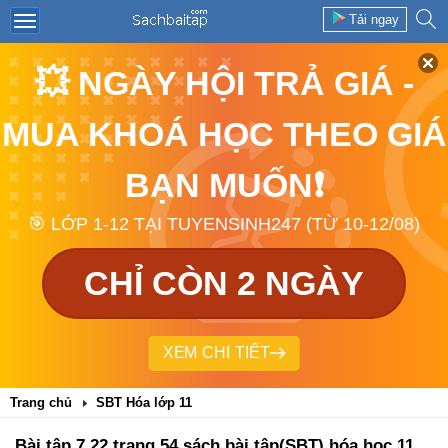
Tải ngay
💥 NGÀY HỘI TRẢ GIÁ -
MUA KHOÁ HỌC THEO GIÁ
BẠN MUỐN❗
🎯 LỚP 1-12 TẠI TUYENSINH247 (TỪ 10-12/08)
CHỈ CÒN 2 NGÀY
XEM CHI TIẾT
Trang chủ
SBT Hóa lớp 11
Bài tập 7.22 trang 54 sách bài tập(SBT) hóa học 11