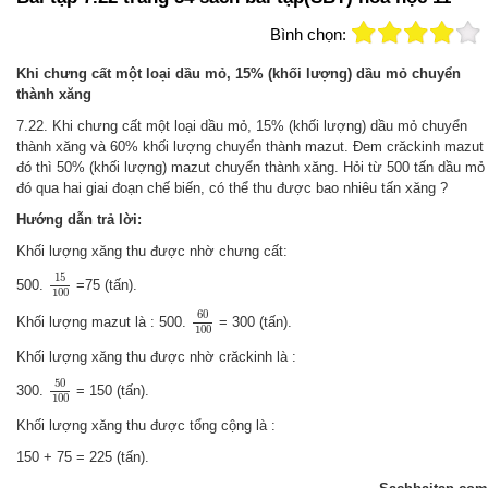
Bình chọn:
Khi chưng cất một loại dầu mỏ, 15% (khối lượng) dầu mỏ chuyển
thành xăng
7.22. Khi chưng cất một loại dầu mỏ, 15% (khối lượng) dầu mỏ chuyển
thành xăng và 60% khối lượng chuyển thành mazut. Đem crăckinh mazut
đó thì 50% (khối lượng) mazut chuyển thành xăng. Hỏi từ 500 tấn dầu mỏ
đó qua hai giai đoạn chế biến, có thể thu được bao nhiêu tấn xăng ?
Hướng dẫn trả lời:
Khối lượng xăng thu được nhờ chưng cất:
15
100
15
500.
=75 (tấn).
100
60
100
60
Khối lượng mazut là : 500.
= 300 (tấn).
100
Khối lượng xăng thu được nhờ crăckinh là :
50
100
50
300.
= 150 (tấn).
100
Khối lượng xăng thu được tổng cộng là :
150 + 75 = 225 (tấn).