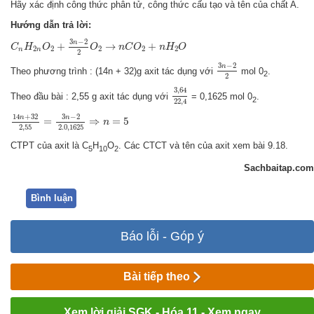
Hãy xác định công thức phân tử, công thức cấu tạo và tên của chất A.
Hướng dẫn trả lời:
C
n
H
2
n
O
2
+
3
n
−
2
2
O
2
→
n
C
O
2
+
n
H
2
O
3
−
2
n
+
→
+
C
H
O
O
n
C
O
n
H
O
2
2
2
2
2
n
n
2
3
n
−
2
2
3
−
2
n
Theo phương trình : (14n + 32)g axit tác dụng với
mol 0
.
2
2
3
,
64
22
,
4
3
,
64
Theo đầu bài : 2,55 g axit tác dụng với
= 0,1625 mol 0
.
2
22
,
4
14
n
+
32
2
,
55
=
3
n
−
2
2.0
,
1625
⇒
n
=
5
14
+
32
3
−
2
n
n
=
⇒
=
5
n
2
,
55
2.0
,
1625
CTPT của axit là C
H
O
. Các CTCT và tên của axit xem bài 9.18.
5
10
2
Sachbaitap.com
Bình luận
Báo lỗi - Góp ý
Bài tiếp theo
Xem lời giải SGK - Hóa 11 - Xem ngay