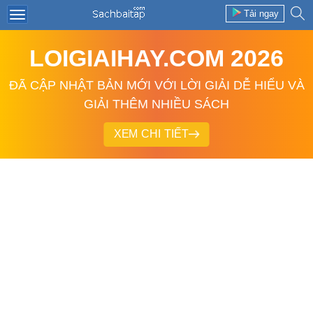
Tải ngay
LOIGIAIHAY.COM 2026
ĐÃ CẬP NHẬT BẢN MỚI VỚI LỜI GIẢI DỄ HIỂU VÀ
GIẢI THÊM NHIỀU SÁCH
XEM CHI TIẾT