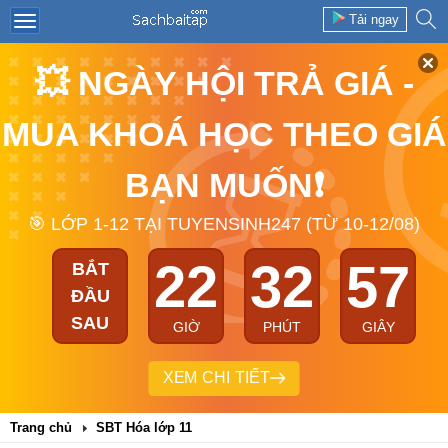
Tải ngay
💥 NGÀY HỘI TRẢ GIÁ -
MUA KHOÁ HỌC THEO GIÁ
BẠN MUỐN❗
🎯 LỚP 1-12 TẠI TUYENSINH247 (TỪ 10-12/08)
22
32
57
BẮT
ĐẦU
SAU
GIỜ
PHÚT
GIÂY
XEM CHI TIẾT
Trang chủ
SBT Hóa lớp 11