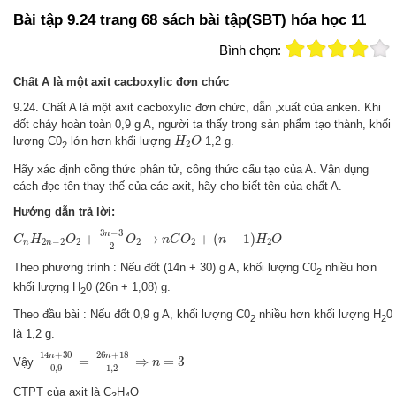
Bài tập 9.24 trang 68 sách bài tập(SBT) hóa học 11
Bình chọn:
Chất A là một axit cacboxylic đơn chức
9.24. Chất A là một axit cacboxylic đơn chức, dẫn ,xuất của anken. Khi
đốt cháy hoàn toàn 0,9 g A, người ta thấy trong sản phẩm tạo thành,
khối
H
2
O
lượng C0
lớn hơn khối lượng
1,2 g.
H
O
2
2
Hãy xác định cồng thức phân tử, công thức cấu tạo của A. Vận dụng
cách đọc tên thay thế của các axit, hãy cho biết tên của chất A.
Hướng dẫn trả lời:
C
n
H
2
n
−
2
O
2
+
3
n
−
3
2
O
2
→
n
C
O
2
+
(
n
−
1
)
H
2
O
3
−
3
n
+
→
+
(
−
1
)
C
H
O
O
n
C
O
n
H
O
2
−
2
2
2
2
2
n
n
2
Theo phương trình : Nếu đốt (14n + 30) g A, khối lượng C0
nhiều hơn
2
khối lượng H
0 (26n + 1,08) g.
2
Theo đầu bài : Nếu đốt 0,9 g A, khối lượng C0
nhiều hơn khối lượng H
0
2
2
là 1,2 g.
14
n
+
30
0
,
9
=
26
n
+
18
1
,
2
⇒
n
=
3
14
+
30
26
+
18
n
n
=
⇒
=
3
Vậy
n
0
,
9
1
,
2
CTPT của axit là C
H
O
3
4