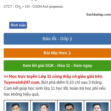
CTCT : CH
= CH - COOH Axit propenoic.
2
Sachbaitap.com
Bình luận
Báo lỗi - Góp ý
Bài tiếp theo
Xem lời giải SGK - Hóa 11 - Xem ngay
>> Học trực tuyến Lớp 11 cùng thầy cô giáo giỏi trên
Tuyensinh247.com.
Bứt phá điểm 9,10 chỉ sau 3 tháng.
Cam kết giúp học sinh lớp 11 học tốt, hoàn trả học phí nếu
học không hiệu quả.