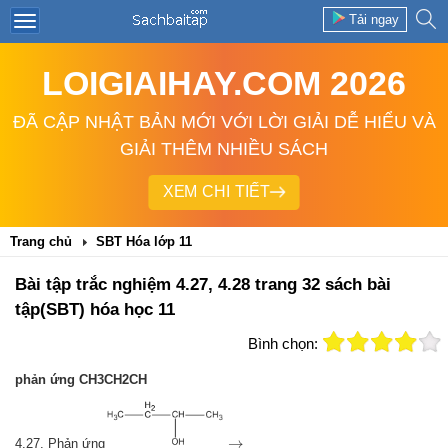
Tải ngay
LOIGIAIHAY.COM 2026
ĐÃ CẬP NHẬT BẢN MỚI VỚI LỜI GIẢI DỄ HIỂU VÀ
GIẢI THÊM NHIỀU SÁCH
XEM CHI TIẾT
Trang chủ
SBT Hóa lớp 11
Bài tập trắc nghiệm 4.27, 4.28 trang 32 sách bài
tập(SBT) hóa học 11
Bình chọn:
phản ứng CH3CH2CH
→
→
4.27. Phản ứng