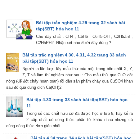
Bài tập trắc nghiệm 4.29 trang 32 sách bài
tập(SBT) hóa học 11
Cho dãy chất : CH4 ; C6H6 ; C6H5-OH ; C2H5ZnI ;
C2H5PH2. Nhận xét nào đưới đây đúng ?
Bài tập trắc nghiệm 4.30, 4.31, 4.32 trang 33 sách
bài tập(SBT) hóa học 11
Người ta lần lượt lấy mẫu thử của một trong bốn chất X, Y,
Z, T và làm thí nghiệm như sau : Cho mẫu thử qua CuO đốt
nóng (để đốt cháy hoàn toàn) rồi dẫn sản phẩm cháy qua CuSO4 khan
sau đó qua dung dịch Ca(OH)2
Bài tập 4.33 trang 33 sách bài tập(SBT) hóa học
11
Trong số các chất hữu cơ đã được học ở lớp 9, hãy kể ra
2 cặp chất có công thức phân tử khác nhau nhưng có
cùng công thức đơn giản nhất.
Bài tập 4.34 trang 34 sách bài tập(SBT) hóa học