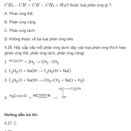
C
H
3
−
C
H
=
C
H
−
C
H
3
+
H
2
O
−
=
−
+
thuộc loại phản ứng gì ?
C
H
C
H
C
H
C
H
H
O
3
3
2
A. Phản ứng thế.
B. Phản ứng cộng.
C. Phản ứng tách.
D. Không thuộc về ba loại phản ứng trên.
4.28. Hãy sắp xếp mỗi phản ứng dưới đây vào loại phản ứng thích hợp
(phản ứng thế, phản ứng tách, phản ứng cộng)
.
→
→
1.
+ 2H
CH
- CH
2
3
3
→
→
2. C
H
-Cl + NaOH
C
H
OH + NaCl
2
5
2
5
→
→
3. C
H
-Cl + NaOH
CH
=CH
+ NaCl + H
0
2
5
2
2
2
→
→
4.
+
Hướng dẫn trả lời:
4.27. C