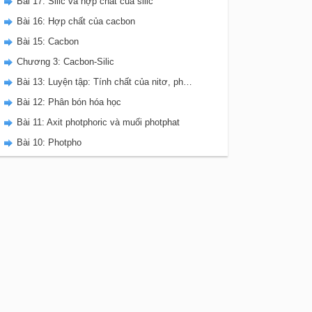
Bài 17: Silic và hợp chất của silic
Bài 16: Hợp chất của cacbon
Bài 15: Cacbon
Chương 3: Cacbon-Silic
Bài 13: Luyện tập: Tính chất của nitơ, photpho và các hợp chất của chúng
Bài 12: Phân bón hóa học
Bài 11: Axit photphoric và muối photphat
Bài 10: Photpho