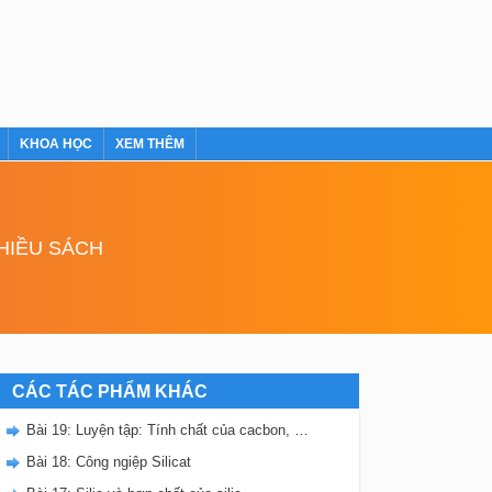
KHOA HỌC
XEM THÊM
NHIỀU SÁCH
CÁC TÁC PHẨM KHÁC
Bài 19: Luyện tập: Tính chất của cacbon, silic và các hợp chất của chúng
Bài 18: Công ngiệp Silicat