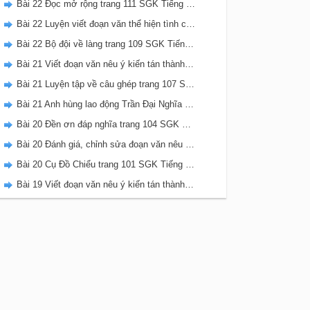
Bài 22 Đọc mở rộng trang 111 SGK Tiếng Việt 5 Kết nối tri thức tập 2
Bài 22 Luyện viết đoạn văn thể hiện tình cảm, cảm xúc về một sự việc trang 111 SGK Tiếng Việt 5 Kết nối tri thức tập 2
Bài 22 Bộ đội về làng trang 109 SGK Tiếng Việt 5 Kết nối tri thức tập 2
Bài 21 Viết đoạn văn nêu ý kiến tán thành một sự việc, hiện tượng (Bài viết số 2) trang 108 SGK Tiếng Việt 5 Kết nối tri thức tập 2
Bài 21 Luyện tập về câu ghép trang 107 SGK Tiếng Việt 5 Kết nối tri thức tập 2
Bài 21 Anh hùng lao động Trần Đại Nghĩa trang 106 SGK Tiếng Việt 5 Kết nối tri thức tập 2
Bài 20 Đền ơn đáp nghĩa trang 104 SGK Tiếng Việt 5 Kết nối tri thức tập 2
Bài 20 Đánh giá, chỉnh sửa đoạn văn nêu ý kiến tán thành một sự vật, hiện tượng trang 103 SGK Tiếng Việt 5 Kết nối tri thức tập 2
Bài 20 Cụ Đồ Chiểu trang 101 SGK Tiếng Việt 5 Kết nối tri thức tập 2
Bài 19 Viết đoạn văn nêu ý kiến tán thành một sự việc, hiện tượng (Bài viết số 1) trang 100 SGK Tiếng Việt 5 Kết nối tri thức tập 2