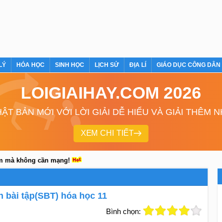
LÝ
HÓA HỌC
SINH HỌC
LỊCH SỬ
ĐỊA LÍ
GIÁO DỤC CÔNG DÂN
LOIGIAIHAY.COM 2026
ẬT BẢN MỚI VỚI LỜI GIẢI DỄ HIỂU VÀ GIẢI THÊM 
XEM CHI TIẾT
em mà không cần mạng!
h bài tập(SBT) hóa học 11
Bình chọn: