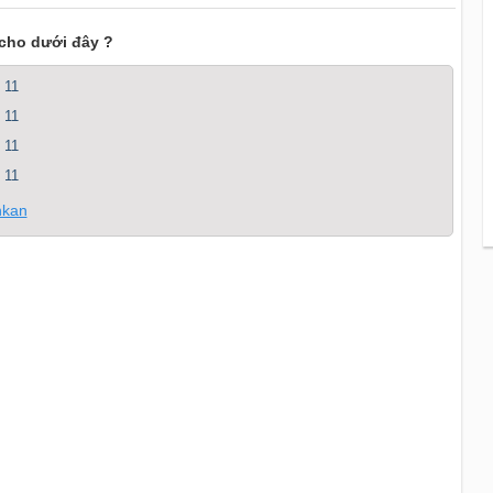
cho dưới đây ?
 11
 11
 11
 11
nkan