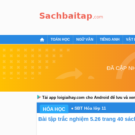
TOÁN HỌC
NGỮ VĂN
TIẾNG ANH
VẬT 
ĐÃ CẬP NH
Tải app loigiaihay.com cho Android để lưu và x
SBT Hóa lớp 11
HÓA HỌC
Bài tập trắc nghiệm 5.26 trang 40 sác