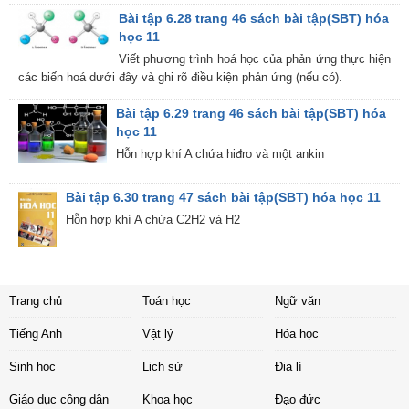
Bài tập 6.28 trang 46 sách bài tập(SBT) hóa
học 11
Viết phương trình hoá học của phản ứng thực hiện
các biến hoá dưới đây và ghi rõ điều kiện phản ứng (nếu có).
Bài tập 6.29 trang 46 sách bài tập(SBT) hóa
học 11
Hỗn hợp khí A chứa hiđro và một ankin
Bài tập 6.30 trang 47 sách bài tập(SBT) hóa học 11
Hỗn hợp khí A chứa C2H2 và H2
Trang chủ
Toán học
Ngữ văn
Tiếng Anh
Vật lý
Hóa học
Sinh học
Lịch sử
Địa lí
Giáo dục công dân
Khoa học
Đạo đức