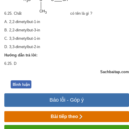
6.25. Chất
có tên là gì ?
A. 2,2-đimetylbut-1-in
B. 2,2-đimetylbut-3-in
C. 3,3-đimetylbut-1-in
D. 3,3-đimetylbut-2-in
Hướng dẫn trả lời:
6.25. D
Sachbaitap.com
Bình luận
Báo lỗi - Góp ý
Bài tiếp theo