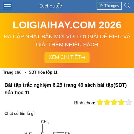
Tải ngay
LOIGIAIHAY.COM 2026
ĐÃ CẬP NHẬT BẢN MỚI VỚI LỜI GIẢI DỄ HIỂU VÀ
GIẢI THÊM NHIỀU SÁCH
XEM CHI TIẾT
Trang chủ
SBT Hóa lớp 11
Bài tập trắc nghiệm 6.25 trang 46 sách bài tập(SBT)
hóa học 11
Bình chọn:
Chất có tên là gì