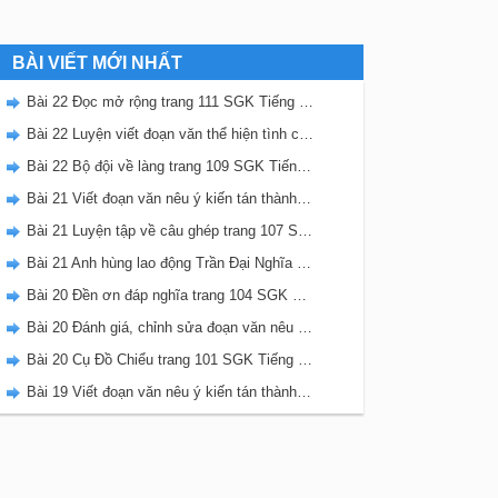
BÀI VIẾT MỚI NHẤT
Bài 22 Đọc mở rộng trang 111 SGK Tiếng Việt 5 Kết nối tri thức tập 2
Bài 22 Luyện viết đoạn văn thể hiện tình cảm, cảm xúc về một sự việc trang 111 SGK Tiếng Việt 5 Kết nối tri thức tập 2
Bài 22 Bộ đội về làng trang 109 SGK Tiếng Việt 5 Kết nối tri thức tập 2
Bài 21 Viết đoạn văn nêu ý kiến tán thành một sự việc, hiện tượng (Bài viết số 2) trang 108 SGK Tiếng Việt 5 Kết nối tri thức tập 2
Bài 21 Luyện tập về câu ghép trang 107 SGK Tiếng Việt 5 Kết nối tri thức tập 2
Bài 21 Anh hùng lao động Trần Đại Nghĩa trang 106 SGK Tiếng Việt 5 Kết nối tri thức tập 2
Bài 20 Đền ơn đáp nghĩa trang 104 SGK Tiếng Việt 5 Kết nối tri thức tập 2
Bài 20 Đánh giá, chỉnh sửa đoạn văn nêu ý kiến tán thành một sự vật, hiện tượng trang 103 SGK Tiếng Việt 5 Kết nối tri thức tập 2
Bài 20 Cụ Đồ Chiểu trang 101 SGK Tiếng Việt 5 Kết nối tri thức tập 2
Bài 19 Viết đoạn văn nêu ý kiến tán thành một sự việc, hiện tượng (Bài viết số 1) trang 100 SGK Tiếng Việt 5 Kết nối tri thức tập 2