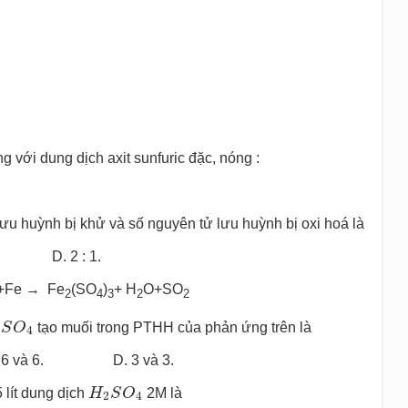
với dung dịch axit sunfuric đặc, nóng :
lưu huỳnh bị khử và số nguyên tử lưu huỳnh bị oxi hoá là
D. 2 : 1.
+Fe → Fe
(SO
)
+ H
O+SO
2
4
3
2
2
2
S
O
4
S
O
tạo muối trong PTHH của phản ứng trên là
4
 và 6. D. 3 và 3.
H
2
S
O
4
 lít dung dịch
H
S
O
2M là
2
4