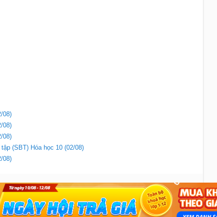
/08)
/08)
/08)
i tập (SBT) Hóa học 10 (02/08)
/08)
Liên hệ
|
Chính sách