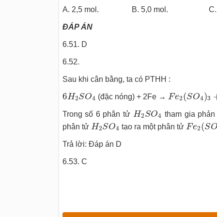
A. 2,5 mol. B. 5,0 mol. C. 
ĐÁP ÁN
6.51. D
6.52.
Sau khi cân bằng, ta có PTHH :
F
e
2
(
S
O
4
)
3
6
H
2
S
O
4
6
(
)
H
S
O
(đặc nóng) + 2Fe →
F
e
S
O
2
4
2
4
3
H
2
S
O
4
Trong số 6 phân tử
H
S
O
tham gia phản 
2
4
F
e
2
(
S
H
2
S
O
4
(
phân tử
H
S
O
tạo ra một phân tử
F
e
S
2
4
2
Trả lời: Đáp án D
6.53. C