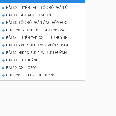
BÀI 39. LUYỆN TẬP : TỐC ĐỘ PHẢN ỨNG VÀ CÂN BẰNG HÓA HỌC
BÀI 38. CÂN BẰNG HÓA HỌC
BÀI 36. TỐC ĐỘ PHẢN ỨNG HÓA HỌC
CHƯƠNG 7. TỐC ĐỘ PHẢN ỨNG VÀ CÂN BẰNG HÓA HỌC - SBT HÓA 10
BÀI 34. LUYỆN TẬP OXI - LƯU HUỲNH
BÀI 33. AXIT SUNFURIC - MUỐI SUNFAT
BÀI 32. HIDRO SUNFUA - LƯU HUỲNH DIOXIT - LƯU HUYNH TRIOXIT
BÀI 30. LƯU HUỲNH
BÀI 29. OXI - OZON
CHƯƠNG 6. OXI - LƯU HUỲNH