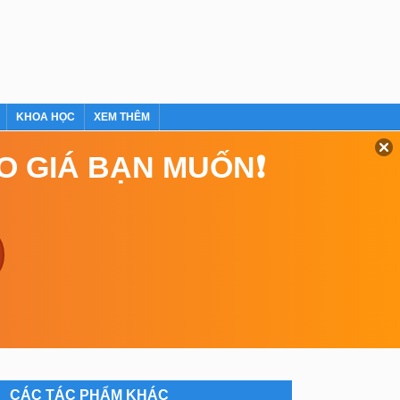
KHOA HỌC
XEM THÊM
EO GIÁ BẠN MUỐN❗
CÁC TÁC PHẨM KHÁC