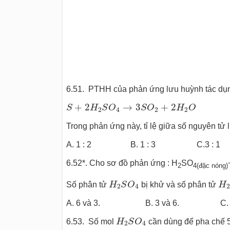
6.51. PTHH của phản ứng lưu huỳnh tác dụng 
S
+
2
H
2
S
O
4
→
3
S
O
2
+
2
H
2
O
+
2
→
3
+
2
S
H
S
O
S
O
H
O
2
4
2
2
Trong phản ứng này, tỉ lệ giữa số nguyên tử 
A. 1 : 2 B. 1 : 3 C.3 : 1 
6.52*. Cho sơ đồ phản ứng : H
SO
2
4(đặc nóng)
H
2
S
O
4
H
Số phân tử
H
S
O
bị khử và số phân tử
H
2
4
2
A. 6 và 3. B. 3 và 6. C. 6
H
2
S
O
4
6.53. Số mol
H
S
O
cần dùng để pha chế 5
2
4