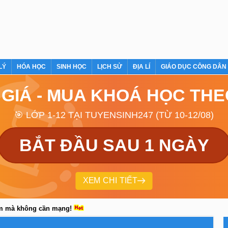
LÝ
HÓA HỌC
SINH HỌC
LỊCH SỬ
ĐỊA LÍ
GIÁO DỤC CÔNG DÂN
 GIÁ - MUA KHOÁ HỌC TH
🎯 LỚP 1-12 TẠI TUYENSINH247 (TỪ 10-12/08)
BẮT ĐẦU SAU 1 NGÀY
XEM CHI TIẾT
em mà không cần mạng!