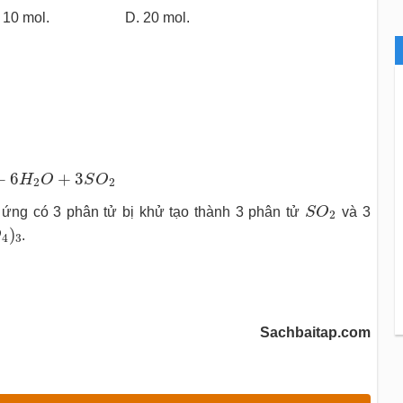
10 mol. D. 20 mol.
+
6
H
2
O
+
3
S
O
2
+
6
+
3
H
O
S
O
2
2
S
O
2
ứng có 3 phân tử bị khử tạo thành 3 phân tử
S
O
và 3
2
O
4
)
3
)
O
.
4
3
Sachbaitap.com