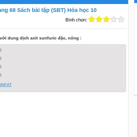
trang 68 Sách bài tập (SBT) Hóa học 10
Bình chọn:
ới dung dịch axit sunfuric đặc, nóng :
0
0
0
0
SUNFAT