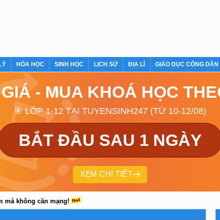
LÝ
HÓA HỌC
SINH HỌC
LỊCH SỬ
ĐỊA LÍ
GIÁO DỤC CÔNG DÂN
 GIÁ - MUA KHOÁ HỌC TH
🎯 LỚP 1-12 TẠI TUYENSINH247 (TỪ 10-12/08)
BẮT ĐẦU SAU 1 NGÀY
XEM CHI TIẾT
em mà không cần mạng!