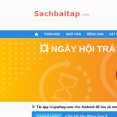
TOÁN HỌC
NGỮ VĂN
TIẾNG ANH
VẬT 
💥 NGÀY HỘI TRẢ
Tải app loigiaihay.com cho Android để lưu và x
Vở bài tập Khoa học 5