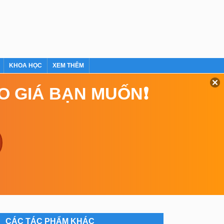
KHOA HỌC
XEM THÊM
EO GIÁ BẠN MUỐN❗
CÁC TÁC PHẨM KHÁC