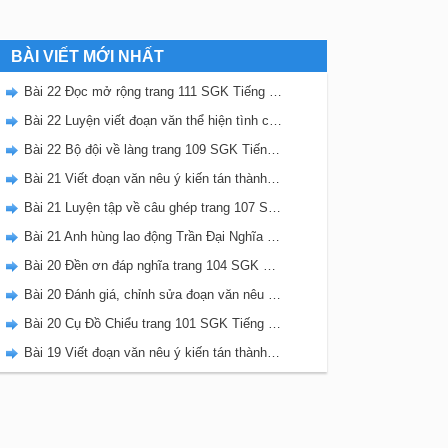
BÀI VIẾT MỚI NHẤT
Bài 22 Đọc mở rộng trang 111 SGK Tiếng Việt 5 Kết nối tri thức tập 2
Bài 22 Luyện viết đoạn văn thể hiện tình cảm, cảm xúc về một sự việc trang 111 SGK Tiếng Việt 5 Kết nối tri thức tập 2
Bài 22 Bộ đội về làng trang 109 SGK Tiếng Việt 5 Kết nối tri thức tập 2
Bài 21 Viết đoạn văn nêu ý kiến tán thành một sự việc, hiện tượng (Bài viết số 2) trang 108 SGK Tiếng Việt 5 Kết nối tri thức tập 2
Bài 21 Luyện tập về câu ghép trang 107 SGK Tiếng Việt 5 Kết nối tri thức tập 2
Bài 21 Anh hùng lao động Trần Đại Nghĩa trang 106 SGK Tiếng Việt 5 Kết nối tri thức tập 2
Bài 20 Đền ơn đáp nghĩa trang 104 SGK Tiếng Việt 5 Kết nối tri thức tập 2
Bài 20 Đánh giá, chỉnh sửa đoạn văn nêu ý kiến tán thành một sự vật, hiện tượng trang 103 SGK Tiếng Việt 5 Kết nối tri thức tập 2
Bài 20 Cụ Đồ Chiểu trang 101 SGK Tiếng Việt 5 Kết nối tri thức tập 2
Bài 19 Viết đoạn văn nêu ý kiến tán thành một sự việc, hiện tượng (Bài viết số 1) trang 100 SGK Tiếng Việt 5 Kết nối tri thức tập 2