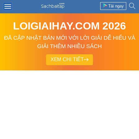
Tải ngay
LOIGIAIHAY.COM 2026
ĐÃ CẬP NHẬT BẢN MỚI VỚI LỜI GIẢI DỄ HIỂU VÀ
GIẢI THÊM NHIỀU SÁCH
XEM CHI TIẾT