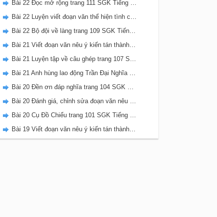
Bài 22 Đọc mở rộng trang 111 SGK Tiếng Việt 5 Kết nối tri thức tập 2
Bài 22 Luyện viết đoạn văn thể hiện tình cảm, cảm xúc về một sự việc trang 111 SGK Tiếng Việt 5 Kết nối tri thức tập 2
Bài 22 Bộ đội về làng trang 109 SGK Tiếng Việt 5 Kết nối tri thức tập 2
Bài 21 Viết đoạn văn nêu ý kiến tán thành một sự việc, hiện tượng (Bài viết số 2) trang 108 SGK Tiếng Việt 5 Kết nối tri thức tập 2
Bài 21 Luyện tập về câu ghép trang 107 SGK Tiếng Việt 5 Kết nối tri thức tập 2
Bài 21 Anh hùng lao động Trần Đại Nghĩa trang 106 SGK Tiếng Việt 5 Kết nối tri thức tập 2
Bài 20 Đền ơn đáp nghĩa trang 104 SGK Tiếng Việt 5 Kết nối tri thức tập 2
Bài 20 Đánh giá, chỉnh sửa đoạn văn nêu ý kiến tán thành một sự vật, hiện tượng trang 103 SGK Tiếng Việt 5 Kết nối tri thức tập 2
Bài 20 Cụ Đồ Chiểu trang 101 SGK Tiếng Việt 5 Kết nối tri thức tập 2
Bài 19 Viết đoạn văn nêu ý kiến tán thành một sự việc, hiện tượng (Bài viết số 1) trang 100 SGK Tiếng Việt 5 Kết nối tri thức tập 2