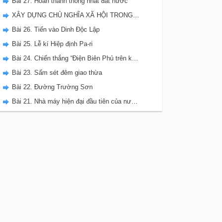
Bài 27. Hoàn thành thống nhất đất nước
XÂY DỰNG CHỦ NGHĨA XÃ HỘI TRONG CẢ NƯỚC (TỪ NĂM 1975 ĐẾN NAY)
Bài 26. Tiến vào Dinh Độc Lập
Bài 25. Lễ kí Hiệp định Pa-ri
Bài 24. Chiến thắng “Điện Biên Phủ trên không”
Bài 23. Sấm sét đêm giao thừa
Bài 22. Đường Trường Sơn
Bài 21. Nhà máy hiện đại đầu tiên của nước ta