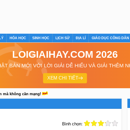
LÝ
HÓA HỌC
SINH HỌC
LỊCH SỬ
ĐỊA LÍ
GIÁO DỤC CÔNG DÂN
LOIGIAIHAY.COM 2026
ẬT BẢN MỚI VỚI LỜI GIẢI DỄ HIỂU VÀ GIẢI THÊM 
XEM CHI TIẾT
em mà không cần mạng!
Bình chọn: