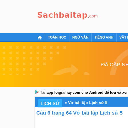
TOÁN HỌC
NGỮ VĂN
TIẾNG ANH
VẬT 
ĐÃ CẬP NH
Tải app loigiaihay.com cho Android để lưu và x
Vở bài tập Lịch sử 5
LỊCH SỬ
Câu 6 trang 64 Vở bài tập Lịch sử 5