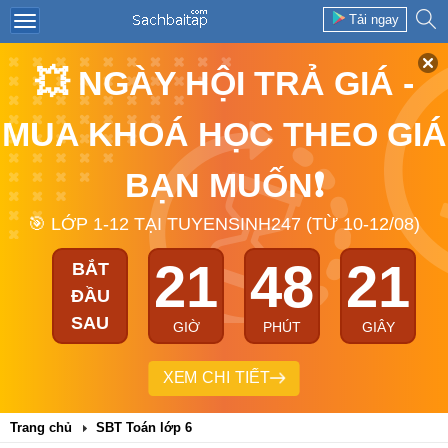
Tải ngay
💥 NGÀY HỘI TRẢ GIÁ -
MUA KHOÁ HỌC THEO GIÁ
BẠN MUỐN❗
🎯 LỚP 1-12 TẠI TUYENSINH247 (TỪ 10-12/08)
21
48
21
BẮT
ĐẦU
SAU
GIỜ
PHÚT
GIÂY
XEM CHI TIẾT
Trang chủ
SBT Toán lớp 6