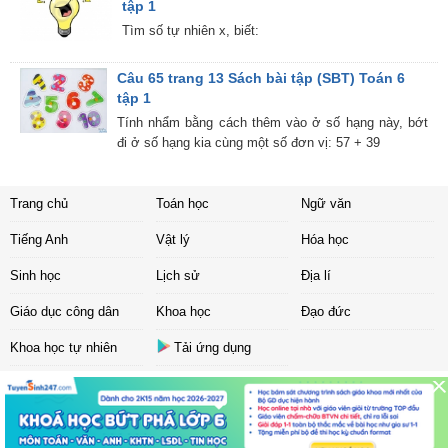
tập 1
Tìm số tự nhiên x, biết:
Câu 65 trang 13 Sách bài tập (SBT) Toán 6
tập 1
Tính nhẩm bằng cách thêm vào ở số hạng này, bớt
đi ở số hạng kia cùng một số đơn vị: 57 + 39
Trang chủ
Toán học
Ngữ văn
Tiếng Anh
Vật lý
Hóa học
Sinh học
Lịch sử
Địa lí
Giáo dục công dân
Khoa học
Đạo đức
Khoa học tự nhiên
Tải ứng dụng
Liên hệ
|
Chính sách
Copyright ©
2017 Sachbaitap.com