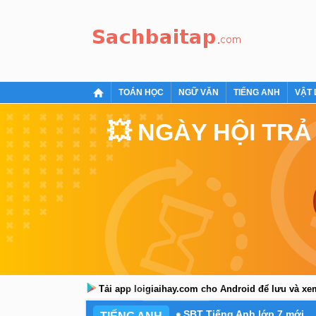
TOÁN HỌC
NGỮ VĂN
TIẾNG ANH
VẬT 
💥 NGÀY HỘI TRẢ
Tải app loigiaihay.com cho Android để lưu và x
SBT Tiếng Anh lớp 7 mới