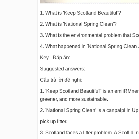
1. What is 'Keep Scotland Beautiful'?
2. What is 'National Spring Clean'?
3. What is the environmental problem that Sc
4. What happened in 'National Spring Clean 
Key - Đáp án:
Suggested answers:
Câu trả lời đề nghị:
1. 'Keep Scotland BeautifuT is an emiiRMnenr
greener, and more sustainable.
2. 'National Spring Clean’ is a canpaipi in Up
pick up litter.
3. Scotland faces a litter problem. A Scoflidi