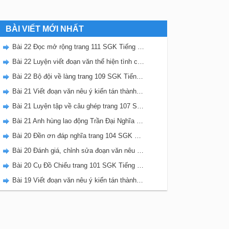
BÀI VIẾT MỚI NHẤT
Bài 22 Đọc mở rộng trang 111 SGK Tiếng Việt 5 Kết nối tri thức tập 2
Bài 22 Luyện viết đoạn văn thể hiện tình cảm, cảm xúc về một sự việc trang 111 SGK Tiếng Việt 5 Kết nối tri thức tập 2
Bài 22 Bộ đội về làng trang 109 SGK Tiếng Việt 5 Kết nối tri thức tập 2
Bài 21 Viết đoạn văn nêu ý kiến tán thành một sự việc, hiện tượng (Bài viết số 2) trang 108 SGK Tiếng Việt 5 Kết nối tri thức tập 2
Bài 21 Luyện tập về câu ghép trang 107 SGK Tiếng Việt 5 Kết nối tri thức tập 2
Bài 21 Anh hùng lao động Trần Đại Nghĩa trang 106 SGK Tiếng Việt 5 Kết nối tri thức tập 2
Bài 20 Đền ơn đáp nghĩa trang 104 SGK Tiếng Việt 5 Kết nối tri thức tập 2
Bài 20 Đánh giá, chỉnh sửa đoạn văn nêu ý kiến tán thành một sự vật, hiện tượng trang 103 SGK Tiếng Việt 5 Kết nối tri thức tập 2
Bài 20 Cụ Đồ Chiểu trang 101 SGK Tiếng Việt 5 Kết nối tri thức tập 2
Bài 19 Viết đoạn văn nêu ý kiến tán thành một sự việc, hiện tượng (Bài viết số 1) trang 100 SGK Tiếng Việt 5 Kết nối tri thức tập 2