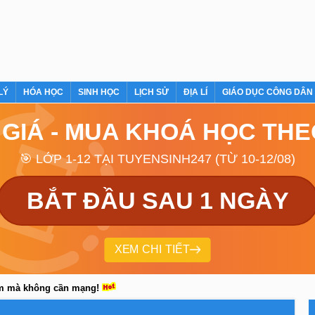
LÝ
HÓA HỌC
SINH HỌC
LỊCH SỬ
ĐỊA LÍ
GIÁO DỤC CÔNG DÂN
 GIÁ - MUA KHOÁ HỌC TH
🎯 LỚP 1-12 TẠI TUYENSINH247 (TỪ 10-12/08)
BẮT ĐẦU SAU 1 NGÀY
XEM CHI TIẾT
em mà không cần mạng!