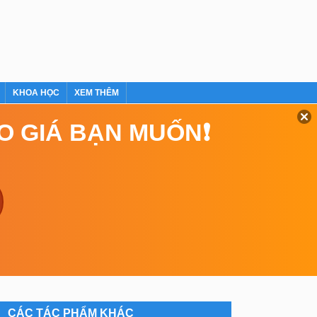
KHOA HỌC
XEM THÊM
EO GIÁ BẠN MUỐN❗
CÁC TÁC PHẨM KHÁC