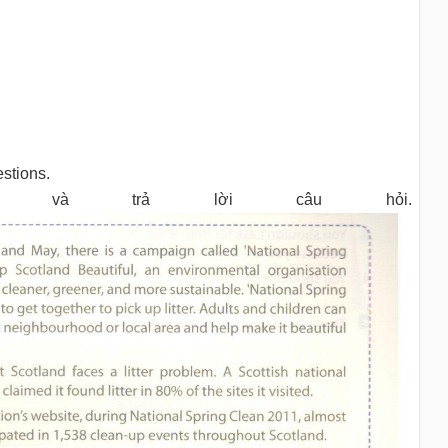
stions.
u và trả lời câu hỏi.