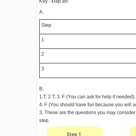
Key - Đáp án:
A.
Step
1
2
3
B.
1.T; 2.T; 3. F (You can ask for help if needed).
4. F (You should have fun because you will a
3. These are the questions you may consider w
step.