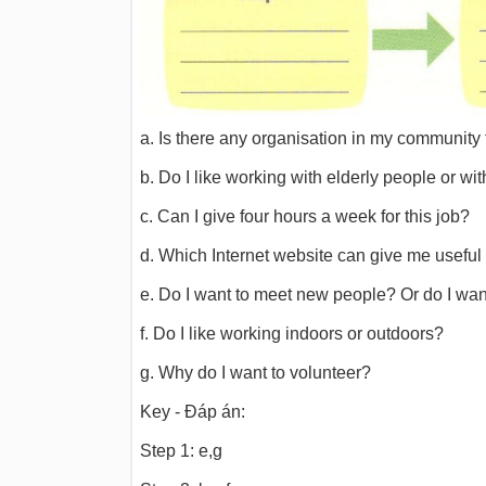
a. Is there any organisation in my community
b.
Do I like working with elderly people or wit
c. Can I give four hours a week for this job?
d. Which Internet website can give me useful 
e. Do I want to meet new people? Or do I want
f.
Do I like working indoors or outdoors?
g. Why do I want to volunteer?
Key - Đáp án:
Step 1: e,g