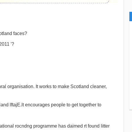
otland faces?
2011 '?
al organisation. It works to make Scotland cleaner,
land lftajE.lt encourages people to get together to
 national rocndng programme has daimed rt found litter