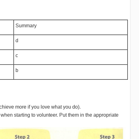
Summary
d
c
b
chieve more if you love what you do).
hen starting to volunteer. Put them in the appropriate