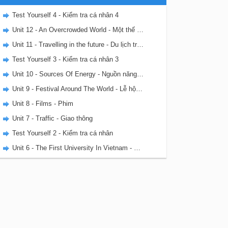
Test Yourself 4 - Kiểm tra cá nhân 4
Unit 12 - An Overcrowded World - Một thế giới đông đúc
Unit 11 - Travelling in the future - Du lịch trong tương lai
Test Yourself 3 - Kiểm tra cá nhân 3
Unit 10 - Sources Of Energy - Nguồn năng lượng
Unit 9 - Festival Around The World - Lễ hội trên thế giới
Unit 8 - Films - Phim
Unit 7 - Traffic - Giao thông
Test Yourself 2 - Kiểm tra cá nhân
Unit 6 - The First University In Vietnam - Trường đại học đầu tiên của Việt Nam