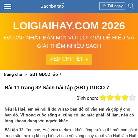
Tải ngay
LOIGIAIHAY.COM 2026
ĐÃ CẬP NHẬT BẢN MỚI VỚI LỜI GIẢI DỄ HIỂU VÀ
GIẢI THÊM NHIỀU SÁCH
XEM CHI TIẾT
Trang chủ
SBT GDCD lớp 7
Bài 11 trang 32 Sách bài tập (SBT) GDCD 7
Bình chọn:
Nếu là Huệ, em sẽ hỏi lí do vì sao bạn đó xô vào em và góp ý cho
bạn đó. Vì trong cuộc sống ai cũng có lúc mắc phải lỗi lầm, nên có
lòng khoan dung với người khác.
Bài tập 12:
Tan học, Huệ vừa ra được khỏi cổng trường thì một bạn gái ở
trong sân trường không hiểu vì sao vội vàng chạy ra xô vào Huệ ỉàm Huệ