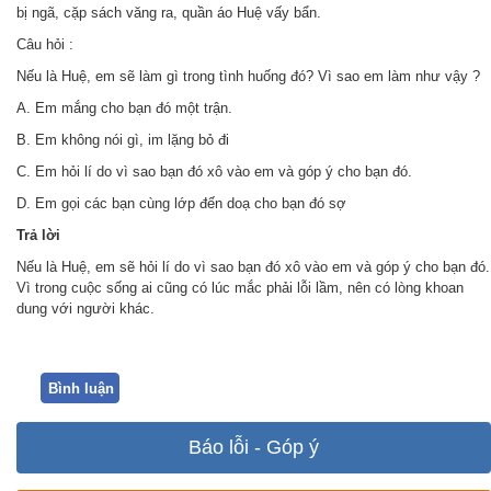
bị ngã, cặp sách văng ra, quần áo Huệ vấy bẩn.
Câu hỏi :
Nếu là Huệ, em sẽ làm gì trong tình huống đó? Vì sao em làm như vậy ?
A. Em mắng cho bạn đó một trận.
B. Em không nói gì, im lặng bỏ đi
C. Em hỏi lí do vì sao bạn đó xô vào em và góp ý cho bạn đó.
D. Em gọi các bạn cùng lớp đến doạ cho bạn đó sợ
Trả
lời
Nếu là Huệ, em sẽ hỏi lí do vì sao bạn đó xô vào em và góp ý cho bạn đó.
Vì trong cuộc sống ai cũng có lúc mắc phải lỗi lầm, nên có lòng khoan
dung với người khác.
Bình luận
Báo lỗi - Góp ý