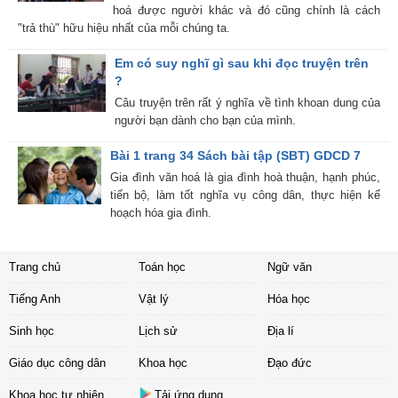
hoá được người khác và đó cũng chính là cách
"trả thù" hữu hiệu nhất của mỗi chúng ta.
Em có suy nghĩ gì sau khi đọc truyện trên
?
Câu truyện trên rất ý nghĩa về tình khoan dung của
người bạn dành cho bạn của mình.
Bài 1 trang 34 Sách bài tập (SBT) GDCD 7
Gia đình văn hoá là gia đình hoà thuận, hạnh phúc,
tiến bộ, làm tốt nghĩa vụ công dân, thực hiện kế
hoạch hóa gia đình.
Trang chủ
Toán học
Ngữ văn
Tiếng Anh
Vật lý
Hóa học
Sinh học
Lịch sử
Địa lí
Giáo dục công dân
Khoa học
Đạo đức
Khoa học tự nhiên
Tải ứng dụng