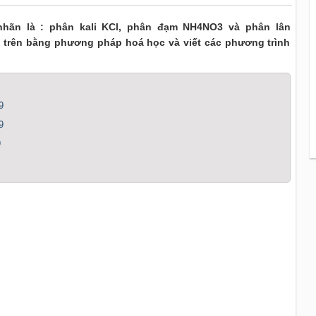
hãn là : phân kali KCl, phân đạm NH4NO3 và phân lân
 trên bằng phương pháp hoá học và viết các phương trình
9
9
9