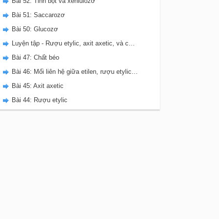
Bài 52: Tinh bột và xenlulozơ
Bài 51: Saccarozơ
Bài 50: Glucozơ
Luyện tập - Rượu etylic, axit axetic, và chất béo
Bài 47: Chất béo
Bài 46: Mối liên hệ giữa etilen, rượu etylic, và axit axetic
Bài 45: Axit axetic
Bài 44: Rượu etylic