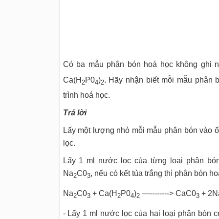
Có ba mẫu phân bón hoá học không ghi n
Ca(H
P0
)
. Hãy nhận biết mỗi mẫu phân 
2
4
2
trình hoá học.
Trả lời
Lấy một lượng nhỏ mỗi mẫu phân bón vào ốn
lọc.
Lấy 1 ml nước lọc của từng loại phân bó
Na
C0
, nếu có kết tủa trắng thì phân bón h
2
3
Na
C0
+ Ca(H
P0
)
—--------> CaC0
+ 2N
2
3
2
4
2
3
- Lấy 1 ml nước lọc của hai loại phân bón 