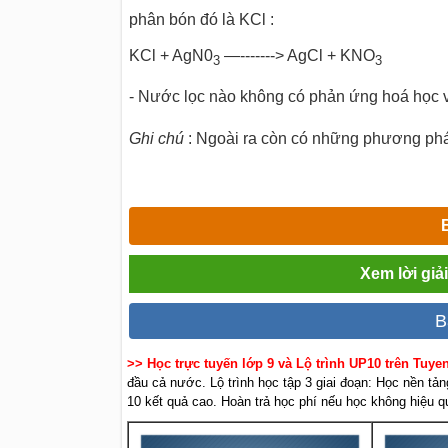
phân bón đó là KCl :
KCl + AgN0
—-------> AgCl + KNO
3
3
- Nước lọc nào không có phản ứng hoá học vớ
Ghi chú
: Ngoài ra còn có những phương phá
Xem lời giả
B
>> Học trực tuyến lớp 9 và Lộ trình UP10 trên Tuy
đầu cả nước. Lộ trình học tập 3 giai đoạn: Học nền tản
10 kết quả cao. Hoàn trả học phí nếu học không hiệu q