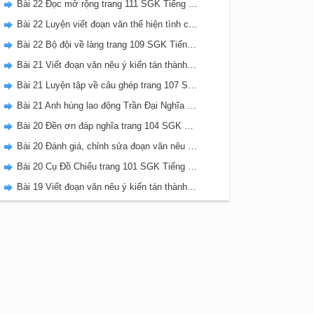
Bài 22 Đọc mở rộng trang 111 SGK Tiếng Việt 5 Kết nối tri thức tập 2
Bài 22 Luyện viết đoạn văn thể hiện tình cảm, cảm xúc về một sự việc trang 111 SGK Tiếng Việt 5 Kết nối tri thức tập 2
Bài 22 Bộ đội về làng trang 109 SGK Tiếng Việt 5 Kết nối tri thức tập 2
Bài 21 Viết đoạn văn nêu ý kiến tán thành một sự việc, hiện tượng (Bài viết số 2) trang 108 SGK Tiếng Việt 5 Kết nối tri thức tập 2
Bài 21 Luyện tập về câu ghép trang 107 SGK Tiếng Việt 5 Kết nối tri thức tập 2
Bài 21 Anh hùng lao động Trần Đại Nghĩa trang 106 SGK Tiếng Việt 5 Kết nối tri thức tập 2
Bài 20 Đền ơn đáp nghĩa trang 104 SGK Tiếng Việt 5 Kết nối tri thức tập 2
Bài 20 Đánh giá, chỉnh sửa đoạn văn nêu ý kiến tán thành một sự vật, hiện tượng trang 103 SGK Tiếng Việt 5 Kết nối tri thức tập 2
Bài 20 Cụ Đồ Chiểu trang 101 SGK Tiếng Việt 5 Kết nối tri thức tập 2
Bài 19 Viết đoạn văn nêu ý kiến tán thành một sự việc, hiện tượng (Bài viết số 1) trang 100 SGK Tiếng Việt 5 Kết nối tri thức tập 2