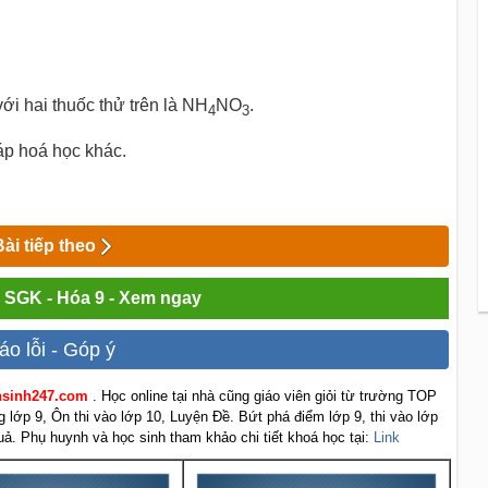
i hai thuốc thử trên là NH
NO
.
4
3
p hoá học khác.
Bài tiếp theo
i SGK - Hóa 9 - Xem ngay
áo lỗi - Góp ý
ensinh247.com
. Học online tại nhà cũng giáo viên giỏi từ trường TOP
g lớp 9, Ôn thi vào lớp 10, Luyện Đề. Bứt phá điểm lớp 9, thi vào lớp
uả. Phụ huynh và học sinh tham khảo chi tiết khoá học tại:
Link