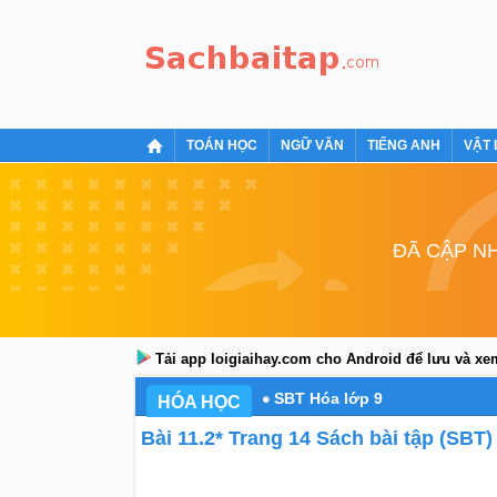
TOÁN HỌC
NGỮ VĂN
TIẾNG ANH
VẬT 
ĐÃ CẬP NH
Tải app loigiaihay.com cho Android để lưu và x
SBT Hóa lớp 9
HÓA HỌC
Bài 11.2* Trang 14 Sách bài tập (SBT)