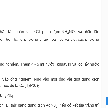
hãn là : phân kali KCl, phân đạm NH
NO
và phân lân
4
3
bón trên bằng phương pháp hoá học và viết các phương
g nghiệm. Thêm 4 - 5 ml nước, khuấy kĩ và lọc lấy nước
n vào ống nghiệm. Nhỏ vào mỗi ống vài giọt dung dịch
oá học đó là Ca(H
P0
)
:
2
4
2
aH
P0
2
4
còn lại, thử bằng dung dịch AgN0
, nếu có kết tủa trắng thì
3