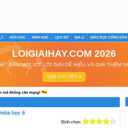
LÝ
HÓA HỌC
SINH HỌC
LỊCH SỬ
ĐỊA LÍ
GIÁO DỤC CÔNG DÂN
LOIGIAIHAY.COM 2026
ẬT BẢN MỚI VỚI LỜI GIẢI DỄ HIỂU VÀ GIẢI THÊM 
XEM CHI TIẾT
em mà không cần mạng!
 Hóa học 9
Bình chọn: