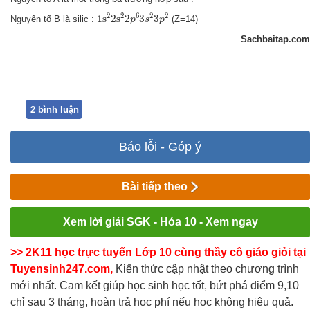
1
s
2
2
s
2
2
p
6
3
s
2
3
p
2
2
2
6
2
2
1
s
2
s
2
3
3
Nguyên tố B là silic :
(Z=14)
p
s
p
Sachbaitap.com
2 bình luận
Báo lỗi - Góp ý
Bài tiếp theo
Xem lời giải SGK - Hóa 10 - Xem ngay
>> 2K11 học trực tuyến Lớp 10 cùng thầy cô giáo giỏi tại
Tuyensinh247.com,
Kiến thức cập nhật theo chương trình
mới nhất. Cam kết giúp học sinh học tốt, bứt phá điểm 9,10
chỉ sau 3 tháng, hoàn trả học phí nếu học không hiệu quả.