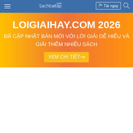
Tải ngay
LOIGIAIHAY.COM 2026
ĐÃ CẬP NHẬT BẢN MỚI VỚI LỜI GIẢI DỄ HIỂU VÀ
GIẢI THÊM NHIỀU SÁCH
XEM CHI TIẾT