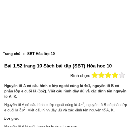
Trang chủ
SBT Hóa lớp 10
Bài 1.52 trang 10 Sách bài tập (SBT) Hóa học 10
Bình chọn:
Nguyên tố A có cấu hình e lớp ngoài cùng là 4s1, nguyên tố B có
phân lớp e cuối là (3p2). Viết cấu hình đầy đủ và xác định tên nguyên
tố A, K.
4
s
1
1
4
Nguyên tố A có cấu hình e lớp ngoài cùng là
, nguyên tố B có phân lớp
s
3
p
2
2
3
e cuối là
. Viết cấu hình đầy đủ và xác định tên nguyên tố A, K.
p
Lời giải:
Nguyên tố A là một trong ba trường hợp sau :