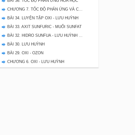
BÀI 36. TỐC ĐỘ PHẢN ỨNG HÓA HỌC
CHƯƠNG 7. TỐC ĐỘ PHẢN ỨNG VÀ CÂN BẰNG HÓA HỌC - SBT HÓA 10
BÀI 34. LUYỆN TẬP OXI - LƯU HUỲNH
BÀI 33. AXIT SUNFURIC - MUỐI SUNFAT
BÀI 32. HIDRO SUNFUA - LƯU HUỲNH DIOXIT - LƯU HUYNH TRIOXIT
BÀI 30. LƯU HUỲNH
BÀI 29. OXI - OZON
CHƯƠNG 6. OXI - LƯU HUỲNH