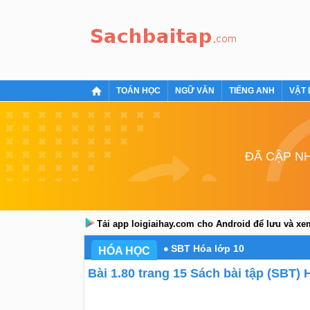
TOÁN HỌC
NGỮ VĂN
TIẾNG ANH
VẬT 
ĐÃ CẬP NH
Tải app loigiaihay.com cho Android để lưu và x
SBT Hóa lớp 10
HÓA HỌC
Bài 1.80 trang 15 Sách bài tập (SBT) 