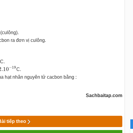
(culông).
cbon ra đơn vị culông.
C.
.10
−
19
−
19
2.10
C.
của hạt nhân nguyên tử cacbon bằng :
Sachbaitap.com
Bài tiếp theo