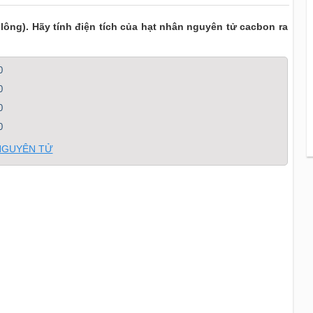
culông). Hãy tính điện tích của hạt nhân nguyên tử cacbon ra
0
0
0
0
 NGUYÊN TỬ