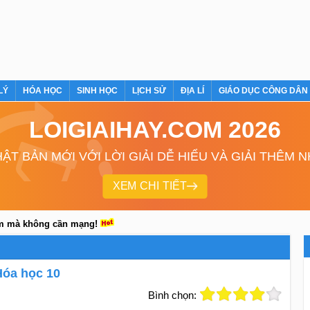
LÝ
HÓA HỌC
SINH HỌC
LỊCH SỬ
ĐỊA LÍ
GIÁO DỤC CÔNG DÂN
LOIGIAIHAY.COM 2026
ẬT BẢN MỚI VỚI LỜI GIẢI DỄ HIỂU VÀ GIẢI THÊM 
XEM CHI TIẾT
em mà không cần mạng!
Hóa học 10
Bình chọn: