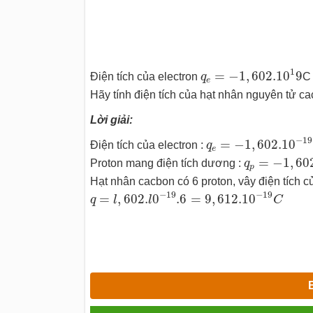
q
e
=
−
1
,
602.10
1
9
1
=
−
1
,
602.10
9
Điện tích của electron
q
C 
e
Hãy tính điện tích của hạt nhân nguyên tử ca
Lời giải:
q
e
=
−
1
,
602.10
−
19
−
19
=
−
1
,
602.10
Điện tích của electron :
q
e
q
p
=
−
1
,
602
=
−
1
,
60
Proton mang điện tích dương :
q
p
Hạt nhân cacbon có 6 proton, vây điện tích 
q
=
l
,
602.
l
0
−
19
.6
=
9
,
612.10
−
19
C
−
19
−
19
=
,
602.
0
.6
=
9
,
612.10
q
l
l
C