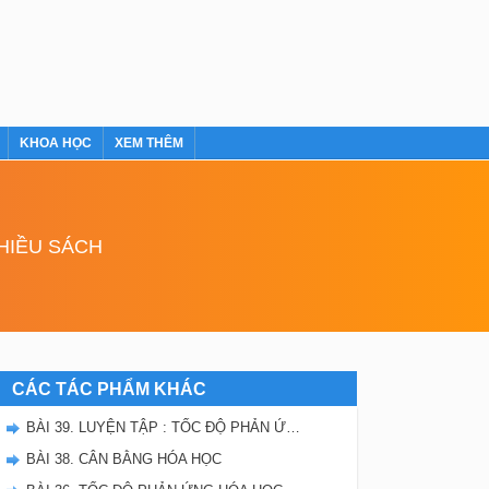
KHOA HỌC
XEM THÊM
NHIỀU SÁCH
CÁC TÁC PHẨM KHÁC
BÀI 39. LUYỆN TẬP : TỐC ĐỘ PHẢN ỨNG VÀ CÂN BẰNG HÓA HỌC
BÀI 38. CÂN BẰNG HÓA HỌC