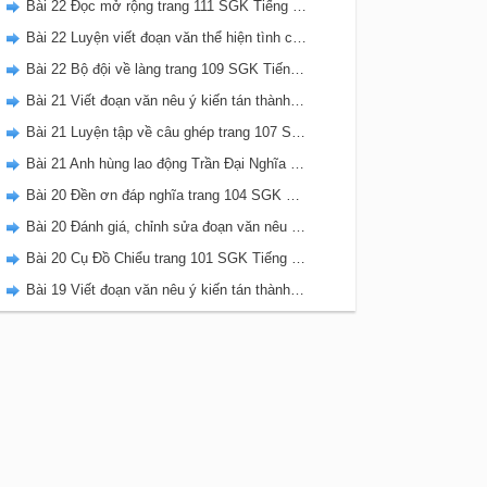
Bài 22 Đọc mở rộng trang 111 SGK Tiếng Việt 5 Kết nối tri thức tập 2
Bài 22 Luyện viết đoạn văn thể hiện tình cảm, cảm xúc về một sự việc trang 111 SGK Tiếng Việt 5 Kết nối tri thức tập 2
Bài 22 Bộ đội về làng trang 109 SGK Tiếng Việt 5 Kết nối tri thức tập 2
Bài 21 Viết đoạn văn nêu ý kiến tán thành một sự việc, hiện tượng (Bài viết số 2) trang 108 SGK Tiếng Việt 5 Kết nối tri thức tập 2
Bài 21 Luyện tập về câu ghép trang 107 SGK Tiếng Việt 5 Kết nối tri thức tập 2
Bài 21 Anh hùng lao động Trần Đại Nghĩa trang 106 SGK Tiếng Việt 5 Kết nối tri thức tập 2
Bài 20 Đền ơn đáp nghĩa trang 104 SGK Tiếng Việt 5 Kết nối tri thức tập 2
Bài 20 Đánh giá, chỉnh sửa đoạn văn nêu ý kiến tán thành một sự vật, hiện tượng trang 103 SGK Tiếng Việt 5 Kết nối tri thức tập 2
Bài 20 Cụ Đồ Chiểu trang 101 SGK Tiếng Việt 5 Kết nối tri thức tập 2
Bài 19 Viết đoạn văn nêu ý kiến tán thành một sự việc, hiện tượng (Bài viết số 1) trang 100 SGK Tiếng Việt 5 Kết nối tri thức tập 2