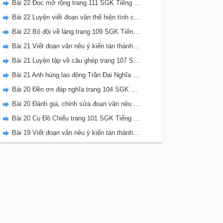
Bài 22 Đọc mở rộng trang 111 SGK Tiếng Việt 5 Kết nối tri thức tập 2
Bài 22 Luyện viết đoạn văn thể hiện tình cảm, cảm xúc về một sự việc trang 111 SGK Tiếng Việt 5 Kết nối tri thức tập 2
Bài 22 Bộ đội về làng trang 109 SGK Tiếng Việt 5 Kết nối tri thức tập 2
Bài 21 Viết đoạn văn nêu ý kiến tán thành một sự việc, hiện tượng (Bài viết số 2) trang 108 SGK Tiếng Việt 5 Kết nối tri thức tập 2
Bài 21 Luyện tập về câu ghép trang 107 SGK Tiếng Việt 5 Kết nối tri thức tập 2
Bài 21 Anh hùng lao động Trần Đại Nghĩa trang 106 SGK Tiếng Việt 5 Kết nối tri thức tập 2
Bài 20 Đền ơn đáp nghĩa trang 104 SGK Tiếng Việt 5 Kết nối tri thức tập 2
Bài 20 Đánh giá, chỉnh sửa đoạn văn nêu ý kiến tán thành một sự vật, hiện tượng trang 103 SGK Tiếng Việt 5 Kết nối tri thức tập 2
Bài 20 Cụ Đồ Chiểu trang 101 SGK Tiếng Việt 5 Kết nối tri thức tập 2
Bài 19 Viết đoạn văn nêu ý kiến tán thành một sự việc, hiện tượng (Bài viết số 1) trang 100 SGK Tiếng Việt 5 Kết nối tri thức tập 2