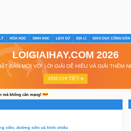
LÝ
HÓA HỌC
SINH HỌC
LỊCH SỬ
ĐỊA LÍ
GIÁO DỤC CÔNG DÂN
LOIGIAIHAY.COM 2026
ẬT BẢN MỚI VỚI LỜI GIẢI DỄ HIỂU VÀ GIẢI THÊM 
XEM CHI TIẾT
em mà không cần mạng!
ờng xiên, đường xiên và hình chiếu
ng xiên, đường xiên và hình chiếu