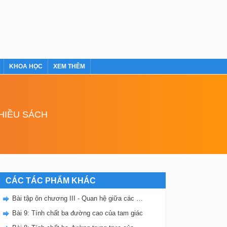
KHOA HỌC
XEM THÊM
NHIỀU SÁCH
CÁC TÁC PHẨM KHÁC
Bài tập ôn chương III - Quan hệ giữa các yếu tố trong tam giác. Các đường đồng quy trong tam giác
Bài 9: Tính chất ba đường cao của tam giác