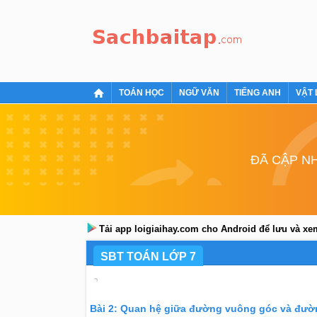
TOÁN HỌC
NGỮ VĂN
TIẾNG ANH
VẬT 
ĐÃ CẬP NH
Tải app loigiaihay.com cho Android để lưu và x
SBT TOÁN LỚP 7
Bài 2: Quan hệ giữa đường vuông góc và đư
Bài 2: Quan hệ giữa đường vuông góc và đườ