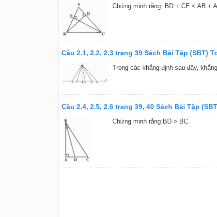
Chứng minh rằng: BD + CE < AB + 
Câu 2.1, 2.2, 2.3 trang 39 Sách Bài Tập (SBT) T
Trong các khẳng định sau đây, khẳng
Câu 2.4, 2.5, 2.6 trang 39, 40 Sách Bài Tập (SBT
Chứng minh rằng BD > BC.