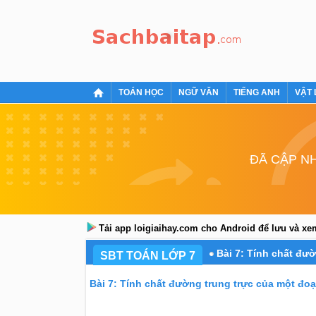
TOÁN HỌC
NGỮ VĂN
TIẾNG ANH
VẬT 
ĐÃ CẬP NH
Tải app loigiaihay.com cho Android để lưu và x
Bài 7: Tính chất đươ
SBT TOÁN LỚP 7
Bài 7: Tính chất đường trung trực của một đoa