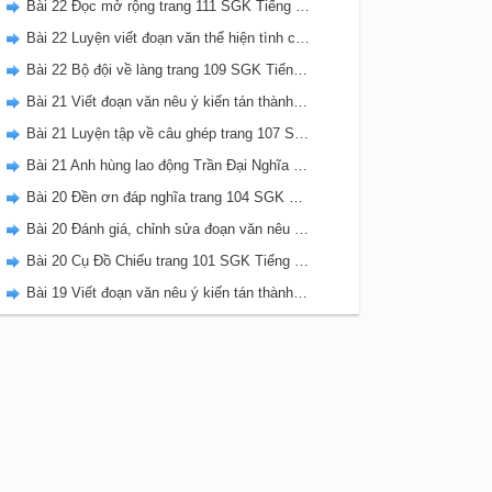
Bài 22 Đọc mở rộng trang 111 SGK Tiếng Việt 5 Kết nối tri thức tập 2
Bài 22 Luyện viết đoạn văn thể hiện tình cảm, cảm xúc về một sự việc trang 111 SGK Tiếng Việt 5 Kết nối tri thức tập 2
Bài 22 Bộ đội về làng trang 109 SGK Tiếng Việt 5 Kết nối tri thức tập 2
Bài 21 Viết đoạn văn nêu ý kiến tán thành một sự việc, hiện tượng (Bài viết số 2) trang 108 SGK Tiếng Việt 5 Kết nối tri thức tập 2
Bài 21 Luyện tập về câu ghép trang 107 SGK Tiếng Việt 5 Kết nối tri thức tập 2
Bài 21 Anh hùng lao động Trần Đại Nghĩa trang 106 SGK Tiếng Việt 5 Kết nối tri thức tập 2
Bài 20 Đền ơn đáp nghĩa trang 104 SGK Tiếng Việt 5 Kết nối tri thức tập 2
Bài 20 Đánh giá, chỉnh sửa đoạn văn nêu ý kiến tán thành một sự vật, hiện tượng trang 103 SGK Tiếng Việt 5 Kết nối tri thức tập 2
Bài 20 Cụ Đồ Chiểu trang 101 SGK Tiếng Việt 5 Kết nối tri thức tập 2
Bài 19 Viết đoạn văn nêu ý kiến tán thành một sự việc, hiện tượng (Bài viết số 1) trang 100 SGK Tiếng Việt 5 Kết nối tri thức tập 2