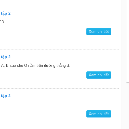
 tập 2
CD.
Xem chi tiết
 tập 2
m A, B sao cho O nằm trên đường thẳng d.
Xem chi tiết
 tập 2
Xem chi tiết