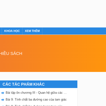
KHOA HỌC
XEM THÊM
NHIỀU SÁCH
CÁC TÁC PHẨM KHÁC
Bài tập ôn chương III - Quan hệ giữa các yếu tố trong tam giác. Các đường đồng quy trong tam giác
Bài 9: Tính chất ba đường cao của tam giác