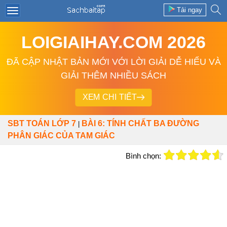
Tải ngay
LOIGIAIHAY.COM 2026
ĐÃ CẬP NHẬT BẢN MỚI VỚI LỜI GIẢI DỄ HIỂU VÀ
GIẢI THÊM NHIỀU SÁCH
XEM CHI TIẾT
SBT TOÁN LỚP 7
BÀI 6: TÍNH CHẤT BA ĐƯỜNG
|
PHÂN GIÁC CỦA TAM GIÁC
Bình chọn: