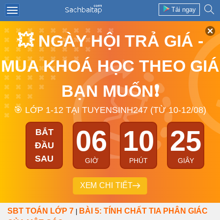
Tải ngay
💥 NGÀY HỘI TRẢ GIÁ -
MUA KHOÁ HỌC THEO GIÁ
BẠN MUỐN❗
🎯 LỚP 1-12 TẠI TUYENSINH247 (TỪ 10-12/08)
06
10
25
BẮT
ĐẦU
SAU
GIỜ
PHÚT
GIÂY
XEM CHI TIẾT
SBT TOÁN LỚP 7
BÀI 5: TÍNH CHẤT TIA PHÂN GIÁC
|