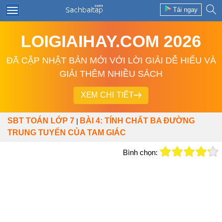
Tải ngay
LOIGIAIHAY.COM 2026
ĐÃ CẬP NHẬT BẢN MỚI VỚI LỜI GIẢI DỄ HIỂU VÀ
GIẢI THÊM NHIỀU SÁCH
XEM CHI TIẾT
SBT TOÁN LỚP 7
BÀI 4: TÍNH CHẤT BA ĐƯỜNG
|
TRUNG TUYẾN CỦA TAM GIÁC
Bình chọn: