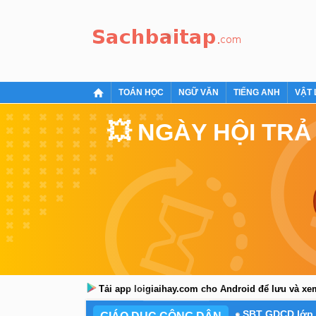
TOÁN HỌC
NGỮ VĂN
TIẾNG ANH
VẬT 
💥 NGÀY HỘI TRẢ
Tải app loigiaihay.com cho Android để lưu và x
SBT GDCD lớp 