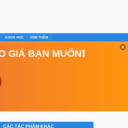
KHOA HỌC
XEM THÊM
EO GIÁ BẠN MUỐN❗
CÁC TÁC PHẨM KHÁC