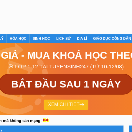
LÝ
HÓA HỌC
SINH HỌC
LỊCH SỬ
ĐỊA LÍ
GIÁO DỤC CÔNG DÂN
 GIÁ - MUA KHOÁ HỌC TH
🎯 LỚP 1-12 TẠI TUYENSINH247 (TỪ 10-12/08)
BẮT ĐẦU SAU 1 NGÀY
XEM CHI TIẾT
em mà không cần mạng!
7