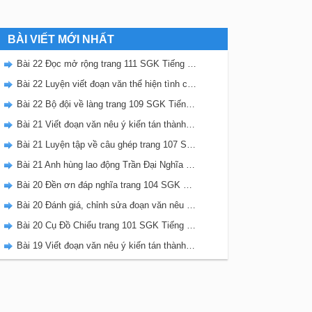
BÀI VIẾT MỚI NHẤT
Bài 22 Đọc mở rộng trang 111 SGK Tiếng Việt 5 Kết nối tri thức tập 2
Bài 22 Luyện viết đoạn văn thể hiện tình cảm, cảm xúc về một sự việc trang 111 SGK Tiếng Việt 5 Kết nối tri thức tập 2
Bài 22 Bộ đội về làng trang 109 SGK Tiếng Việt 5 Kết nối tri thức tập 2
Bài 21 Viết đoạn văn nêu ý kiến tán thành một sự việc, hiện tượng (Bài viết số 2) trang 108 SGK Tiếng Việt 5 Kết nối tri thức tập 2
Bài 21 Luyện tập về câu ghép trang 107 SGK Tiếng Việt 5 Kết nối tri thức tập 2
Bài 21 Anh hùng lao động Trần Đại Nghĩa trang 106 SGK Tiếng Việt 5 Kết nối tri thức tập 2
Bài 20 Đền ơn đáp nghĩa trang 104 SGK Tiếng Việt 5 Kết nối tri thức tập 2
Bài 20 Đánh giá, chỉnh sửa đoạn văn nêu ý kiến tán thành một sự vật, hiện tượng trang 103 SGK Tiếng Việt 5 Kết nối tri thức tập 2
Bài 20 Cụ Đồ Chiểu trang 101 SGK Tiếng Việt 5 Kết nối tri thức tập 2
Bài 19 Viết đoạn văn nêu ý kiến tán thành một sự việc, hiện tượng (Bài viết số 1) trang 100 SGK Tiếng Việt 5 Kết nối tri thức tập 2