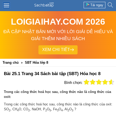
Tải ngay
LOIGIAIHAY.COM 2026
ĐÃ CẬP NHẬT BẢN MỚI VỚI LỜI GIẢI DỄ HIỂU VÀ
GIẢI THÊM NHIỀU SÁCH
XEM CHI TIẾT
Trang chủ
SBT Hóa lớp 8
Bài 25.1 Trang 34 Sách bài tập (SBT) Hóa học 8
Bình chọn:
Trong các công thức hoá học sau, công thức nào là công thức của
oxit:
Trong các công thức hoá học sau, công thức nào là công thức của oxit:
SO
, CH
O, CO
, NaOH, P
O
, Fe
O
, Al
O
?
2
4
2
2
5
3
4
2
3