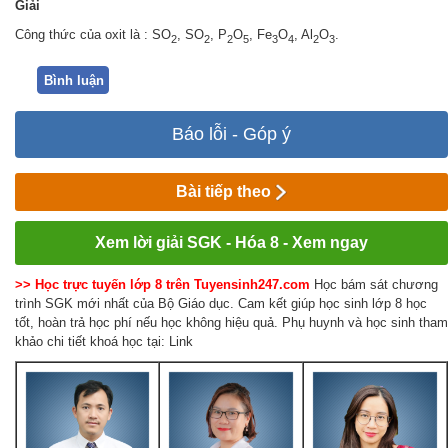
Giải
Công thức của oxit là : SO
, SO
, P
O
, Fe
O
, Al
O
.
2
2
2
5
3
4
2
3
Bình luận
Báo lỗi - Góp ý
Bài tiếp theo
Xem lời giải SGK - Hóa 8 - Xem ngay
>> Học trực tuyến lớp 8 trên Tuyensinh247.com
Học bám sát chương
trình SGK mới nhất của Bộ Giáo dục. Cam kết giúp học sinh lớp 8 học
tốt, hoàn trả học phí nếu học không hiệu quả. Phụ huynh và học sinh tham
khảo chi tiết khoá học tại: Link