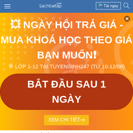
Tải ngay
💥 NGÀY HỘI TRẢ GIÁ -
MUA KHOÁ HỌC THEO GIÁ
BẠN MUỐN❗
🎯 LỚP 1-12 TẠI TUYENSINH247 (TỪ 10-12/08)
BẮT ĐẦU SAU 1
NGÀY
XEM CHI TIẾT