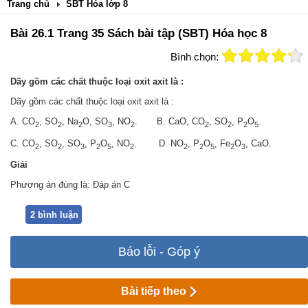
Trang chủ
SBT Hóa lớp 8
Bài 26.1 Trang 35 Sách bài tập (SBT) Hóa học 8
Bình chọn:
Dãy gồm các chất thuộc loại oxit axit là :
Dãy gồm các chất thuộc loại oxit axit là :
A. CO
, SO
, Na
O, SO
, NO
. B. CaO, CO
, SO
, P
O
.
2
2
2
3
2
2
2
2
5
C. CO
, SO
, SO
, P
O
, NO
. D. NO
, P
O
, Fe
O
, CaO.
2
2
3
2
5
2
2
2
5
2
3
Giải
Phương án đúng là: Đáp án C
2 bình luận
Báo lỗi - Góp ý
Bài tiếp theo