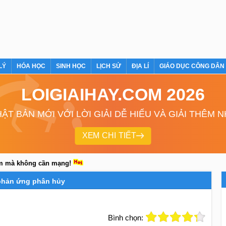
LÝ
HÓA HỌC
SINH HỌC
LỊCH SỬ
ĐỊA LÍ
GIÁO DỤC CÔNG DÂN
LOIGIAIHAY.COM 2026
ẬT BẢN MỚI VỚI LỜI GIẢI DỄ HIỂU VÀ GIẢI THÊM 
XEM CHI TIẾT
em mà không cần mạng!
 phản ứng phân hủy
Bình chọn: