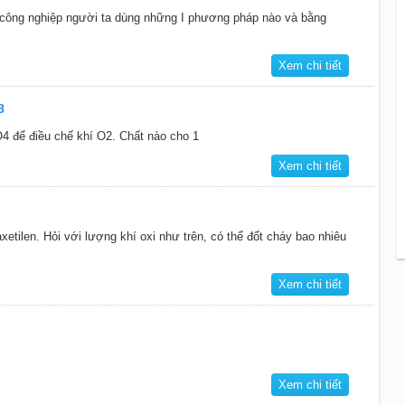
g công nghiệp người ta dùng những I phương pháp nào và bằng
Xem chi tiết
8
 để điều chế khí O2. Chất nào cho 1
Xem chi tiết
xetilen. Hỏi với lượng khí oxi như trên, có thể đốt cháy bao nhiêu
Xem chi tiết
Xem chi tiết