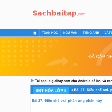
TOÁN HỌC
NGỮ VĂN
TIẾNG ANH
VẬT 
ĐÃ CẬP NH
Tải app loigiaihay.com cho Android để lưu và x
Bài 27: Điều chế oxi-
SBT HÓA LỚP 8
Bài 27: Điều chế oxi- phản ứng phân hủy