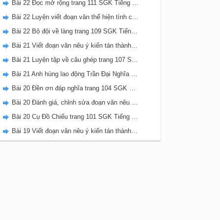
Bài 22 Đọc mở rộng trang 111 SGK Tiếng Việt 5 Kết nối tri thức tập 2
Bài 22 Luyện viết đoạn văn thể hiện tình cảm, cảm xúc về một sự việc trang 111 SGK Tiếng Việt 5 Kết nối tri thức tập 2
Bài 22 Bộ đội về làng trang 109 SGK Tiếng Việt 5 Kết nối tri thức tập 2
Bài 21 Viết đoạn văn nêu ý kiến tán thành một sự việc, hiện tượng (Bài viết số 2) trang 108 SGK Tiếng Việt 5 Kết nối tri thức tập 2
Bài 21 Luyện tập về câu ghép trang 107 SGK Tiếng Việt 5 Kết nối tri thức tập 2
Bài 21 Anh hùng lao động Trần Đại Nghĩa trang 106 SGK Tiếng Việt 5 Kết nối tri thức tập 2
Bài 20 Đền ơn đáp nghĩa trang 104 SGK Tiếng Việt 5 Kết nối tri thức tập 2
Bài 20 Đánh giá, chỉnh sửa đoạn văn nêu ý kiến tán thành một sự vật, hiện tượng trang 103 SGK Tiếng Việt 5 Kết nối tri thức tập 2
Bài 20 Cụ Đồ Chiểu trang 101 SGK Tiếng Việt 5 Kết nối tri thức tập 2
Bài 19 Viết đoạn văn nêu ý kiến tán thành một sự việc, hiện tượng (Bài viết số 1) trang 100 SGK Tiếng Việt 5 Kết nối tri thức tập 2