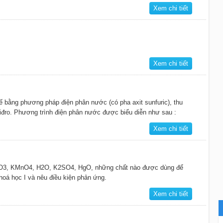
Xem chi tiết
Xem chi tiết
ế bằng phương pháp điện phân nước (có pha axit sunfuric), thu
 hiđro. Phương trình điện phân nước được biểu diễn như sau :
Xem chi tiết
O3, KMnO4, H2O, K2SO4, HgO, những chất nào được dùng để
 hoá học I và nêu điều kiện phản ứng.
Xem chi tiết