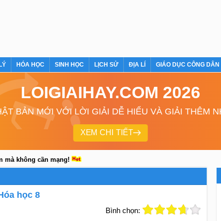
LÝ
HÓA HỌC
SINH HỌC
LỊCH SỬ
ĐỊA LÍ
GIÁO DỤC CÔNG DÂN
LOIGIAIHAY.COM 2026
ẬT BẢN MỚI VỚI LỜI GIẢI DỄ HIỂU VÀ GIẢI THÊM 
XEM CHI TIẾT
em mà không cần mạng!
 Hóa học 8
Bình chọn: