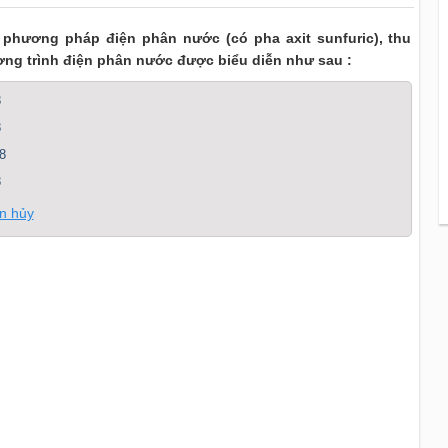
 phương pháp điện phân nước (có pha axit sunfuric), thu
hương trình điện phân nước được biểu diễn như sau :
8
8
8
8
ân hủy