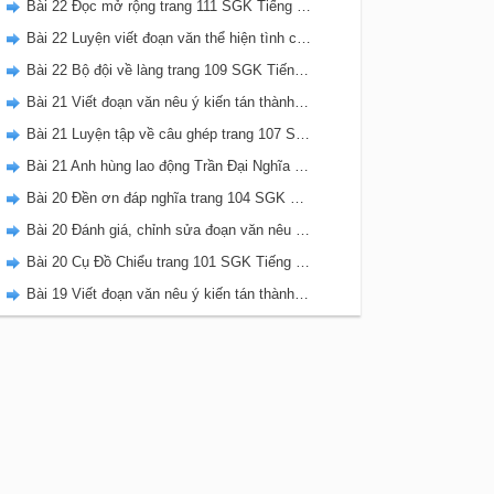
Bài 22 Đọc mở rộng trang 111 SGK Tiếng Việt 5 Kết nối tri thức tập 2
Bài 22 Luyện viết đoạn văn thể hiện tình cảm, cảm xúc về một sự việc trang 111 SGK Tiếng Việt 5 Kết nối tri thức tập 2
Bài 22 Bộ đội về làng trang 109 SGK Tiếng Việt 5 Kết nối tri thức tập 2
Bài 21 Viết đoạn văn nêu ý kiến tán thành một sự việc, hiện tượng (Bài viết số 2) trang 108 SGK Tiếng Việt 5 Kết nối tri thức tập 2
Bài 21 Luyện tập về câu ghép trang 107 SGK Tiếng Việt 5 Kết nối tri thức tập 2
Bài 21 Anh hùng lao động Trần Đại Nghĩa trang 106 SGK Tiếng Việt 5 Kết nối tri thức tập 2
Bài 20 Đền ơn đáp nghĩa trang 104 SGK Tiếng Việt 5 Kết nối tri thức tập 2
Bài 20 Đánh giá, chỉnh sửa đoạn văn nêu ý kiến tán thành một sự vật, hiện tượng trang 103 SGK Tiếng Việt 5 Kết nối tri thức tập 2
Bài 20 Cụ Đồ Chiểu trang 101 SGK Tiếng Việt 5 Kết nối tri thức tập 2
Bài 19 Viết đoạn văn nêu ý kiến tán thành một sự việc, hiện tượng (Bài viết số 1) trang 100 SGK Tiếng Việt 5 Kết nối tri thức tập 2