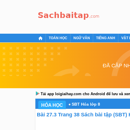
TOÁN HỌC
NGỮ VĂN
TIẾNG ANH
VẬT 
ĐÃ CẬP NH
Tải app loigiaihay.com cho Android để lưu và x
SBT Hóa lớp 8
HÓA HỌC
Bài 27.3 Trang 38 Sách bài tập (SBT)