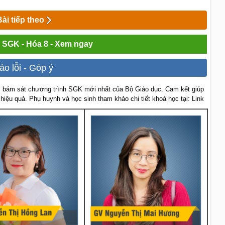
Bài tiếp theo
i SGK - Hóa 8 - Xem ngay
áo lỗi - Góp ý
 bám sát chương trình SGK mới nhất của Bộ Giáo dục. Cam kết giúp
 hiệu quả. Phụ huynh và học sinh tham khảo chi tiết khoá học tại: Link