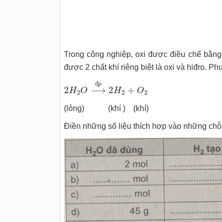
Trong công nghiệp, oxi được điều chế bằng
được 2 chất khí riêng biệt là oxi và hiđro. 
2
H
2
O
⟶
đ
p
2
H
2
+
O
2
đ
p
2
⟶
2
+
H
O
H
O
2
2
2
(lỏng) (khí ) (khí)
Điền những số liệu thích hợp vào những chỗ 