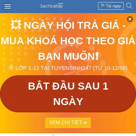
Tải ngay
💥 NGÀY HỘI TRẢ GIÁ -
MUA KHOÁ HỌC THEO GIÁ
BẠN MUỐN❗
🎯 LỚP 1-12 TẠI TUYENSINH247 (TỪ 10-12/08)
BẮT ĐẦU SAU 1
NGÀY
XEM CHI TIẾT