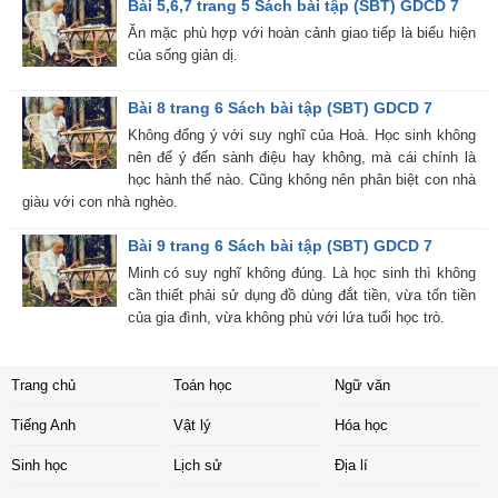
Bài 5,6,7 trang 5 Sách bài tập (SBT) GDCD 7
Ăn mặc phù hợp với hoàn cảnh giao tiếp là biểu hiện
của sống giản dị.
Bài 8 trang 6 Sách bài tập (SBT) GDCD 7
Không đổng ý với suy nghĩ của Hoà. Học sinh không
nên để ý đến sành điệu hay không, mà cái chính là
học hành thế nào. Cũng không nên phân biệt con nhà
giàu với con nhà nghèo.
Bài 9 trang 6 Sách bài tập (SBT) GDCD 7
Minh có suy nghĩ không đúng. Là học sinh thì không
cần thiết phải sử dụng đồ dùng đắt tiền, vừa tốn tiền
của gia đình, vừa không phù với lứa tuổi học trò.
Trang chủ
Toán học
Ngữ văn
Tiếng Anh
Vật lý
Hóa học
Sinh học
Lịch sử
Địa lí