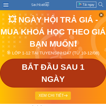
Tải ngay
💥 NGÀY HỘI TRẢ GIÁ -
MUA KHOÁ HỌC THEO GIÁ
BẠN MUỐN❗
🎯 LỚP 1-12 TẠI TUYENSINH247 (TỪ 10-12/08)
BẮT ĐẦU SAU 1
NGÀY
XEM CHI TIẾT