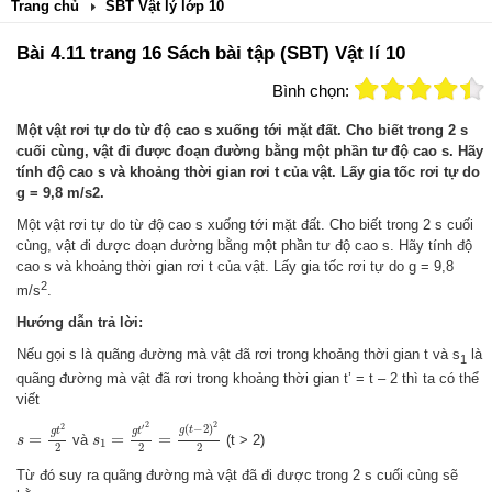
Trang chủ
SBT Vật lý lớp 10
Bài 4.11 trang 16 Sách bài tập (SBT) Vật lí 10
Bình chọn:
Một vật rơi tự do từ độ cao s xuống tới mặt đất. Cho biết trong 2 s
cuối cùng, vật đi được đoạn đường bằng một phần tư độ cao s. Hãy
tính độ cao s và khoảng thời gian rơi t của vật. Lấy gia tốc rơi tự do
g = 9,8 m/s2.
Một vật rơi tự do từ độ cao s xuống tới mặt đất. Cho biết trong 2 s cuối
cùng, vật đi được đoạn đường bằng một phần tư độ cao s. Hãy tính độ
cao s và khoảng thời gian rơi t của vật. Lấy gia tốc rơi tự do g = 9,8
2
m/s
.
Hướng dẫn trả lời:
Nếu gọi s là quãng đường mà vật đã rơi trong khoảng thời gian t và s
là
1
quãng đường mà vật đã rơi trong khoảng thời gian t’ = t – 2 thì ta có thể
viết
s
1
=
g
t
′
2
2
=
g
(
t
−
2
)
2
2
s
=
g
t
2
2
2
2
2
′
(
−
2
)
g
t
g
t
g
t
=
=
=
và
(t > 2)
s
s
1
2
2
2
Từ đó suy ra quãng đường mà vật đã đi được trong 2 s cuối cùng sẽ