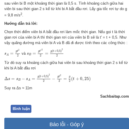
sau viên bi B một khoảng thời gian là 0,5 s. Tính khoảng cách giữa hai
viên bi sau thời gian 2 s kể từ khi bi A bắt đầu rơi. Lấy gia tốc rơi tự do g
2
= 9,8 m/s
.
Hướng dẫn trả lời:
Chọn thời điểm viên bi A bắt đầu rơi làm mốc thời gian. Nếu gọi t là thời
gian rơi của viên bi A thì thời gian rơi của viên bi B sẽ là t' = t + 0,5. Như
vậy quãng đường mà viên bi A và B đã đi được tính theo các công thức :
s
B
=
g
t
′
2
2
=
g
(
t
+
0
,
5
)
2
2
s
A
=
g
t
2
2
2
2
2
′
(
+
0
,
5
)
g
t
g
t
g
t
=
=
=
và
s
s
B
A
2
2
2
Từ đó suy ra khoảng cách giữa hai viên bi sau khoảng thời gian 2 s kể từ
khi bi A bắt đầu rơi
Δ
s
=
s
B
−
s
A
=
g
(
t
+
0
,
5
)
2
2
−
g
t
2
2
=
g
2
(
t
+
0
,
25
)
2
2
(
+
0
,
5
)
g
t
g
t
g
Δ
=
−
=
−
=
(
+
0
,
25
)
s
s
s
t
B
A
2
2
2
Suy ra Δs ≈ 11m
Sachbaitap.com
Bình luận
Báo lỗi - Góp ý