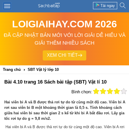
Tải ngay
LOIGIAIHAY.COM 2026
ĐÃ CẬP NHẬT BẢN MỚI VỚI LỜI GIẢI DỄ HIỂU VÀ
GIẢI THÊM NHIỀU SÁCH
XEM CHI TIẾT
Trang chủ
SBT Vật lý lớp 10
Bài 4.10 trang 16 Sách bài tập (SBT) Vật lí 10
Bình chọn:
Hai viên bi A và B được thả rơi tự do từ cùng một độ cao. Viên bi A
rơi sau viên bi B một khoảng thời gian là 0,5 s. Tính khoảng cách
giữa hai viên bi sau thời gian 2 s kể từ khi bi A bắt đầu rơi. Lấy gia
tốc rơi tự do g = 9,8 m/s2.
Hai viên bi A và B được thả rơi tự do từ cùng một độ cao. Viên bi A rơi