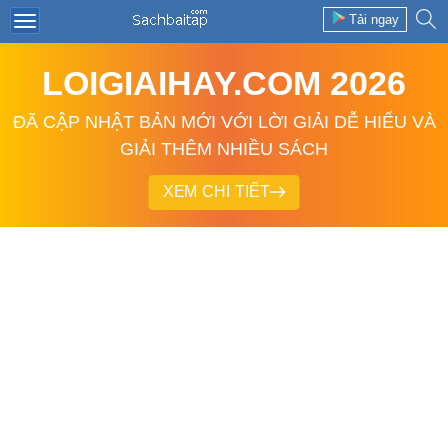
Tải ngay
LOIGIAIHAY.COM 2026
ĐÃ CẬP NHẬT BẢN MỚI VỚI LỜI GIẢI DỄ HIỂU VÀ
GIẢI THÊM NHIỀU SÁCH
XEM CHI TIẾT