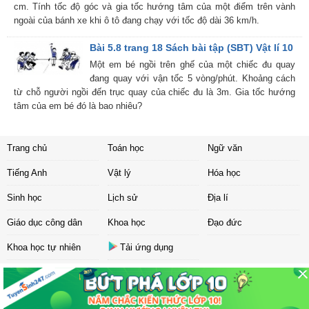
cm. Tính tốc độ góc và gia tốc hướng tâm của một điểm trên vành
ngoài của bánh xe khi ô tô đang chạy với tốc độ dài 36 km/h.
Bài 5.8 trang 18 Sách bài tập (SBT) Vật lí 10
Một em bé ngồi trên ghế của một chiếc đu quay
đang quay với vận tốc 5 vòng/phút. Khoảng cách
từ chỗ người ngồi đến trục quay của chiếc đu là 3m. Gia tốc hướng
tâm của em bé đó là bao nhiêu?
Trang chủ
Toán học
Ngữ văn
Tiếng Anh
Vật lý
Hóa học
Sinh học
Lịch sử
Địa lí
Giáo dục công dân
Khoa học
Đạo đức
Khoa học tự nhiên
Tải ứng dụng
Liên hệ
|
Chính sách
Copyright ©
2017 Sachbaitap.com