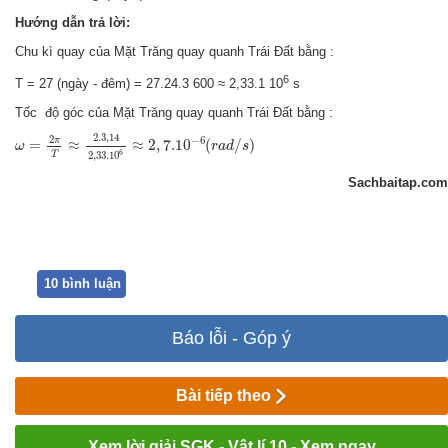
Hướng dẫn trả lời:
Chu kì quay của Mặt Trăng quay quanh Trái Đất bằng
:
6
T = 27 (ngày - đêm) = 27.24.3 600 ≈ 2,33.1 10
s
Tốc độ góc
của Mặt Trăng quay quanh Trái Đất bằng :
ω
=
2
π
T
≈
2.3
,
14
2
,
33.10
6
≈
2
,
7.10
−
6
(
r
a
d
/
s
)
2.3
,
14
2
−
6
π
=
≈
≈
2
,
7.10
(
/
)
ω
r
a
d
s
6
2
,
33.10
T
Sachbaitap.com
10 bình luận
Báo lỗi - Góp ý
Bài tiếp theo
Xem lời giải SGK - Vật lí 10 - Xem ngay