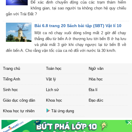
Để xác định chuyển động của các trạm thám hiểm
không gian, tại sao người ta không chọn hệ quy chiếu
gắn với Trái Đất ?
Bài 6.8 trang 20 Sách bài tập (SBT) Vật lí 10
Một ca nô chạy xuôi dòng sông mất 2 giờ để chạy
thẳng đều từ bến A ở thượng lưu tới bến B ở hạ lưu
và phải mất 3 giờ khi chạy ngược lại từ bến B về
đến bến A. Cho rằng vận tốc của ca nô đối với nước là 30 km/h.
Trang chủ
Toán học
Ngữ văn
Tiếng Anh
Vật lý
Hóa học
Sinh học
Lịch sử
Địa lí
Giáo dục công dân
Khoa học
Đạo đức
Khoa học tự nhiên
Tải ứng dụng
Liên hệ
|
Chính sách
Copyright ©
2017 Sachbaitap.com