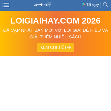
Tải ngay
LOIGIAIHAY.COM 2026
ĐÃ CẬP NHẬT BẢN MỚI VỚI LỜI GIẢI DỄ HIỂU VÀ
GIẢI THÊM NHIỀU SÁCH
XEM CHI TIẾT