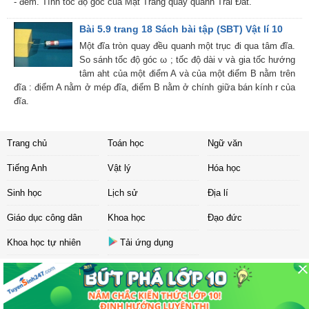
- đêm. Tính tốc độ góc của Mặt Trăng quay quanh Trái Đất.
Bài 5.9 trang 18 Sách bài tập (SBT) Vật lí 10
Một đĩa tròn quay đều quanh một trục đi qua tâm đĩa.
So sánh tốc độ góc ω ; tốc độ dài v và gia tốc hướng
tâm aht của một điểm A và của một điểm B nằm trên
đĩa : điểm A nằm ở mép đĩa, điểm B nằm ở chính giữa bán kính r của
đĩa.
Trang chủ
Toán học
Ngữ văn
Tiếng Anh
Vật lý
Hóa học
Sinh học
Lịch sử
Địa lí
Giáo dục công dân
Khoa học
Đạo đức
Khoa học tự nhiên
Tải ứng dụng
Liên hệ
|
Chính sách
Copyright ©
2017 Sachbaitap.com