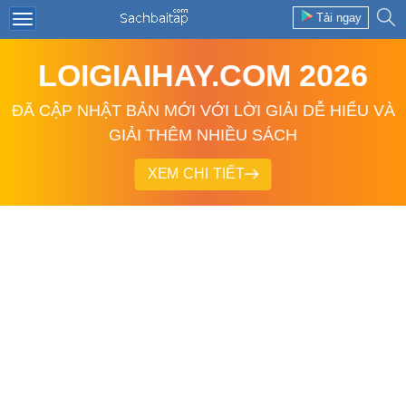
Tải ngay
LOIGIAIHAY.COM 2026
ĐÃ CẬP NHẬT BẢN MỚI VỚI LỜI GIẢI DỄ HIỂU VÀ
GIẢI THÊM NHIỀU SÁCH
XEM CHI TIẾT