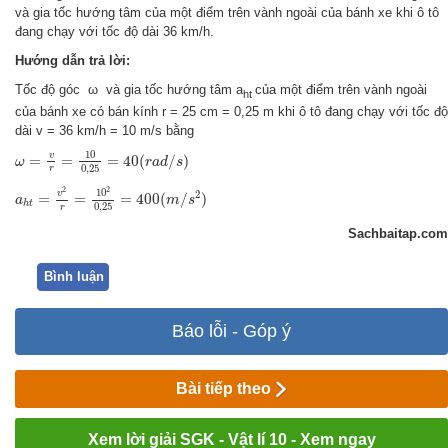
và gia tốc hướng tâm của một điểm trên vành ngoài của bánh xe khi ô tô
đang chạy với tốc độ dài 36 km/h.
Hướng dẫn trả lời:
Tốc độ góc
ω
và gia tốc hướng tâm a
của một điểm trên vành ngoài
ht
của bánh xe có bán kính r = 25 cm = 0,25 m khi ô tô đang chạy với tốc độ
dài v = 36 km/h = 10 m/s bằng
ω
=
v
r
=
10
0
,
25
=
40
(
r
a
d
/
s
)
10
v
=
=
=
40
(
/
)
ω
r
a
d
s
0
,
25
r
a
h
t
=
v
2
r
=
10
2
0
,
25
=
400
(
m
/
s
2
)
2
2
10
v
2
=
=
=
400
(
/
)
a
m
s
h
t
0
,
25
r
Sachbaitap.com
Bình luận
Báo lỗi - Góp ý
Bài tiếp theo
Xem lời giải SGK - Vật lí 10 - Xem ngay