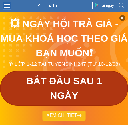
Tải ngay
💥 NGÀY HỘI TRẢ GIÁ -
MUA KHOÁ HỌC THEO GIÁ
BẠN MUỐN❗
🎯 LỚP 1-12 TẠI TUYENSINH247 (TỪ 10-12/08)
BẮT ĐẦU SAU 1
NGÀY
XEM CHI TIẾT