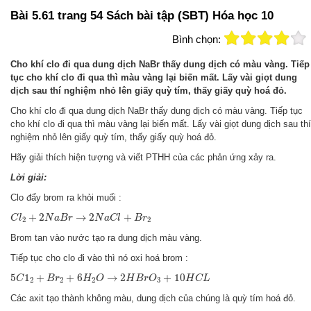
Bài 5.61 trang 54 Sách bài tập (SBT) Hóa học 10
Bình chọn:
Cho khí clo đi qua dung dịch NaBr thấy dung dịch có màu vàng. Tiếp
tục cho khí clo đi qua thì màu vàng lại biến mất. Lấy vài giọt dung
dịch sau thí nghiệm nhỏ lên giấy quỳ tím, thấy giấy quỳ hoá đỏ.
Cho khí clo đi qua dung dịch NaBr thấy dung dịch có màu vàng. Tiếp tục
cho khí clo đi qua thì màu vàng lại biến mất. Lấy vài giọt dung dịch sau thí
nghiệm nhỏ lên giấy quỳ tím, thấy giấy quỳ hoá đỏ.
Hãy giải thích hiện tượng và viết PTHH của các phản ứng xảy ra.
Lời giải:
Clo đẩy brom ra khỏi muối :
C
l
2
+
2
N
a
B
r
→
2
N
a
C
l
+
B
r
2
+
2
→
2
+
C
l
N
a
B
r
N
a
C
l
B
r
2
2
Brom tan vào nước tạo ra dung dịch màu vàng.
Tiếp tục cho clo đi vào thì nó oxi hoá brom :
5
C
1
2
+
B
r
2
+
6
H
2
O
→
2
H
B
r
O
3
+
10
H
C
L
5
1
+
+
6
→
2
+
10
C
B
r
H
O
H
B
r
O
H
C
L
2
2
2
3
Các axit tạo thành không màu, dung dịch của chúng là quỳ tím hoá đỏ.