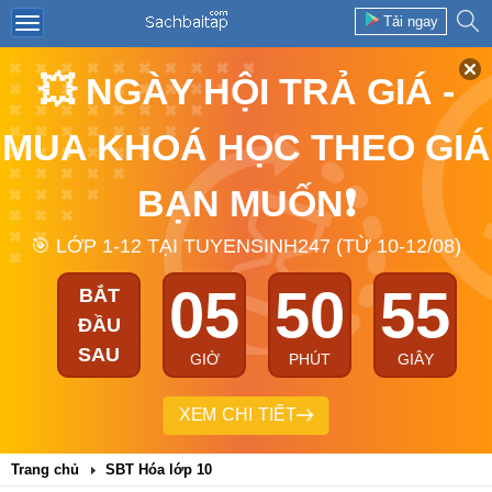
Tải ngay
💥 NGÀY HỘI TRẢ GIÁ -
MUA KHOÁ HỌC THEO GIÁ
BẠN MUỐN❗
🎯 LỚP 1-12 TẠI TUYENSINH247 (TỪ 10-12/08)
05
50
55
BẮT
ĐẦU
SAU
GIỜ
PHÚT
GIÂY
XEM CHI TIẾT
Trang chủ
SBT Hóa lớp 10