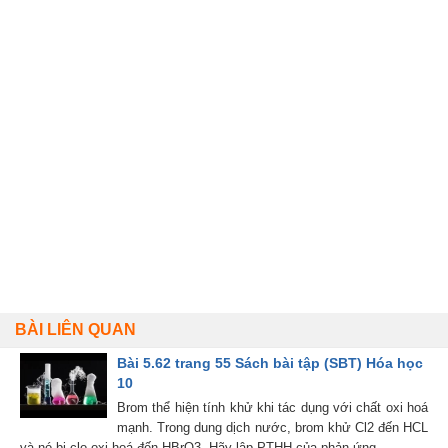
BÀI LIÊN QUAN
Bài 5.62 trang 55 Sách bài tập (SBT) Hóa học
10
Brom thể hiện tính khử khi tác dụng với chất oxi hoá
mạnh. Trong dung dịch nước, brom khử Cl2 đến HCL
và nó bị clo oxi hoá đến HBrO3. Hãy lập PTHH của phản ứng.