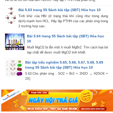
Bài 5.63 trang 55 Sách bài tập (SBT) Hóa học 10
Tính khử của HBr (ở trạng thái khí cũng như trong dung
dịch) mạnh hơn HCL. Hãy lập PTHH của các phản ứng trong
2 trường hợp sau :
Bài 5.64 trang 55 Sách bài tập (SBT) Hóa học
10
Muối MgCl2 bị lẫn một ít muối MgBr2. Tìm cách loại bỏ
tạp chất để được muối MgCl2 tinh khiết.
Bài tập trắc nghiệm 5.65, 5.66, 5.67, 5.68, 5.69
trang 55 Sách bài tập (SBT) Hóa học 10
5.63.Cho phản ứng : SO2 + Br2 + 2H2O → H2SO4 +
2X)
Trang chủ
Toán học
Ngữ văn
Tiếng Anh
Vật lý
Hóa học
Sinh học
Lịch sử
Địa lí