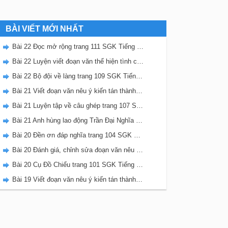
BÀI VIẾT MỚI NHẤT
Bài 22 Đọc mở rộng trang 111 SGK Tiếng Việt 5 Kết nối tri thức tập 2
Bài 22 Luyện viết đoạn văn thể hiện tình cảm, cảm xúc về một sự việc trang 111 SGK Tiếng Việt 5 Kết nối tri thức tập 2
Bài 22 Bộ đội về làng trang 109 SGK Tiếng Việt 5 Kết nối tri thức tập 2
Bài 21 Viết đoạn văn nêu ý kiến tán thành một sự việc, hiện tượng (Bài viết số 2) trang 108 SGK Tiếng Việt 5 Kết nối tri thức tập 2
Bài 21 Luyện tập về câu ghép trang 107 SGK Tiếng Việt 5 Kết nối tri thức tập 2
Bài 21 Anh hùng lao động Trần Đại Nghĩa trang 106 SGK Tiếng Việt 5 Kết nối tri thức tập 2
Bài 20 Đền ơn đáp nghĩa trang 104 SGK Tiếng Việt 5 Kết nối tri thức tập 2
Bài 20 Đánh giá, chỉnh sửa đoạn văn nêu ý kiến tán thành một sự vật, hiện tượng trang 103 SGK Tiếng Việt 5 Kết nối tri thức tập 2
Bài 20 Cụ Đồ Chiểu trang 101 SGK Tiếng Việt 5 Kết nối tri thức tập 2
Bài 19 Viết đoạn văn nêu ý kiến tán thành một sự việc, hiện tượng (Bài viết số 1) trang 100 SGK Tiếng Việt 5 Kết nối tri thức tập 2