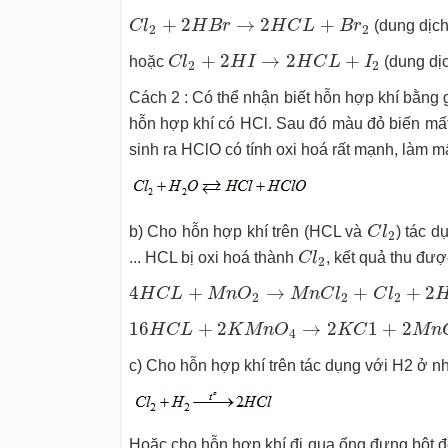
C
l
2
+
2
H
B
r
→
2
H
C
L
+
B
r
2
+
2
→
2
+
C
l
H
B
r
H
C
L
B
r
(dung dịch
2
2
C
l
2
+
2
H
I
→
2
H
C
L
+
I
2
+
2
→
2
+
hoặc
C
l
H
I
H
C
L
I
(dung dị
2
2
Cách 2 : Có thể nhận biết hỗn hợp khí bằng 
hỗn hợp khí có HCl. Sau đó màu đỏ biến mất
sinh ra HClO có tính oxi hoá rất mạnh, làm m
C
l
2
b) Cho hỗn hợp khí trên (HCL và
C
l
) tác d
2
C
l
2
... HCL bị oxi hoá thành
C
l
, kết quả thu đượ
2
4
H
C
L
+
M
n
O
2
→
M
n
C
l
2
+
C
l
2
+
2
H
2
O
4
+
→
+
+
2
H
C
L
M
n
O
M
n
C
l
C
l
2
2
2
16
H
C
L
+
2
K
M
n
O
4
→
2
K
C
1
+
2
M
n
C
l
2
+
5
16
+
2
→
2
1
+
2
H
C
L
K
M
n
O
K
C
M
n
4
c) Cho hỗn hợp khí trên tác dụng với H2 ở nh
Hoặc cho hỗn hợp khí đi qua ống đựng bột đ