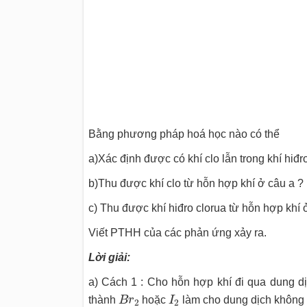
Bằng phương pháp hoá học nào có thể
a)Xác định được có khí clo lẫn trong khí hiđr
b)Thu được khí clo từ hỗn hợp khí ở câu a ?
c) Thu được khí hiđro clorua từ hỗn hợp khí 
Viết PTHH của các phản ứng xảy ra.
Lời giải:
a) Cách 1 : Cho hỗn hợp khí đi qua dung 
B
r
2
I
2
thành
B
r
hoặc
I
làm cho dung dịch không
2
2