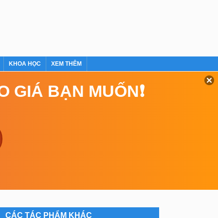
KHOA HỌC
XEM THÊM
EO GIÁ BẠN MUỐN❗
CÁC TÁC PHẨM KHÁC