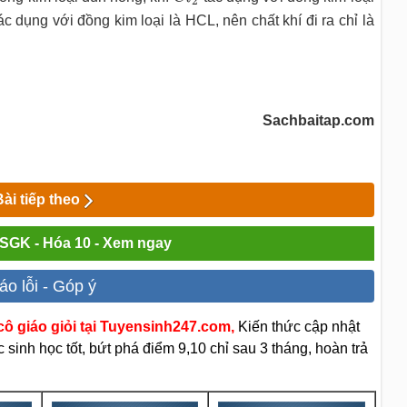
2
ác dụng với đồng kim loại là HCL, nên chất khí đi ra chỉ là
Sachbaitap.com
Bài tiếp theo
i SGK - Hóa 10 - Xem ngay
áo lỗi - Góp ý
ô giáo giỏi tại Tuyensinh247.com,
Kiến thức cập nhật
sinh học tốt, bứt phá điểm 9,10 chỉ sau 3 tháng, hoàn trả