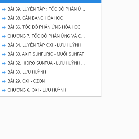
BÀI 39. LUYỆN TẬP : TỐC ĐỘ PHẢN ỨNG VÀ CÂN BẰNG HÓA HỌC
BÀI 38. CÂN BẰNG HÓA HỌC
BÀI 36. TỐC ĐỘ PHẢN ỨNG HÓA HỌC
CHƯƠNG 7. TỐC ĐỘ PHẢN ỨNG VÀ CÂN BẰNG HÓA HỌC - SBT HÓA 10
BÀI 34. LUYỆN TẬP OXI - LƯU HUỲNH
BÀI 33. AXIT SUNFURIC - MUỐI SUNFAT
BÀI 32. HIDRO SUNFUA - LƯU HUỲNH DIOXIT - LƯU HUYNH TRIOXIT
BÀI 30. LƯU HUỲNH
BÀI 29. OXI - OZON
CHƯƠNG 6. OXI - LƯU HUỲNH