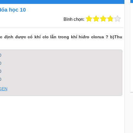
Hóa học 10
Bình chọn:
định được có khí clo lẫn trong khí hiđro clorua ? b)Thu
0
0
0
0
OGEN