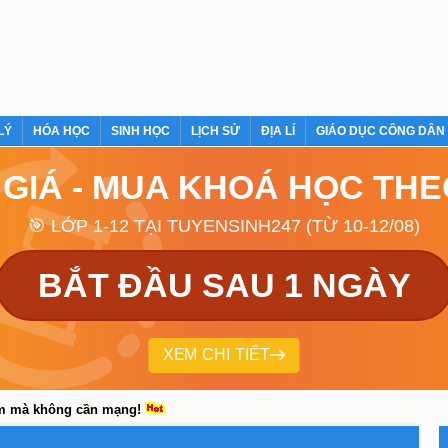
LÝ
HÓA HỌC
SINH HỌC
LỊCH SỬ
ĐỊA LÍ
GIÁO DỤC CÔNG DÂN
 GIÁ - MUA KHOÁ HỌC TH
🎯 LỚP 1-12 TẠI TUYENSINH247 (TỪ 10-12/08)
BẮT ĐẦU SAU 1 NGÀY
XEM CHI TIẾT
em mà không cần mạng!