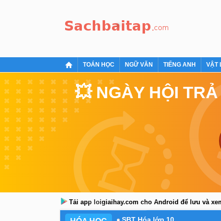
TOÁN HỌC
NGỮ VĂN
TIẾNG ANH
VẬT 
💥 NGÀY HỘI TRẢ
Tải app loigiaihay.com cho Android để lưu và x
SBT Hóa lớp 10