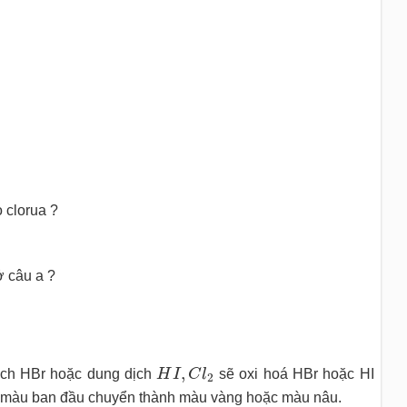
o clorua ?
ở câu a ?
H
I
,
C
l
2
,
dịch HBr hoặc dung dịch
H
I
C
l
sẽ oxi hoá HBr hoặc HI
2
 màu ban đầu chuyển thành màu vàng hoặc màu nâu.