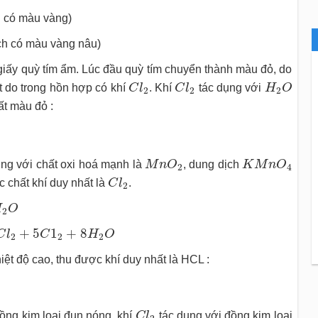
 có màu vàng)
ch có màu vàng nâu)
giấy quỳ tím ẩm. Lúc đầu quỳ tím chuyển thành màu đỏ, do
C
l
2
C
l
2
H
2
O
 do trong hồn hợp có khí
C
l
. Khí
C
l
tác dụng với
H
O
2
2
2
ất màu đỏ :
M
n
O
2
K
M
n
O
4
ụng với chất oxi hoá mạnh là
M
n
O
, dung dịch
K
M
n
O
2
4
C
l
2
c chất khí duy nhất là
C
l
.
2
H
O
2
C
1
2
+
8
H
2
O
+
5
1
+
8
C
l
C
H
O
2
2
2
iệt độ cao, thu được khí duy nhất là HCL :
C
l
2
ồng kim loại đun nóng, khí
C
l
tác dụng với đồng kim loại