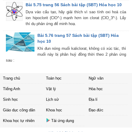
Bài 5.75 trang 56 Sách bài tập (SBT) Hóa học 10
Dựa vào cấu tạo, hãy giải thích vì sao tính oxi hoá của
ion hipoclorit (ClO^-) mạnh hơn ion clorat (ClO_3^-). Lấy
thí dụ phản ứng để minh hoạ.
Bài 5.76 trang 57 Sách bài tập (SBT) Hóa
học 10
Khi đun nóng muối kaliclorat, không có xúc tác, thì
muối này bị phân huỷ đồng thời theo 2 phản ứng
sau :
Trang chủ
Toán học
Ngữ văn
Tiếng Anh
Vật lý
Hóa học
Sinh học
Lịch sử
Địa lí
Giáo dục công dân
Khoa học
Đạo đức
Khoa học tự nhiên
Tải ứng dụng