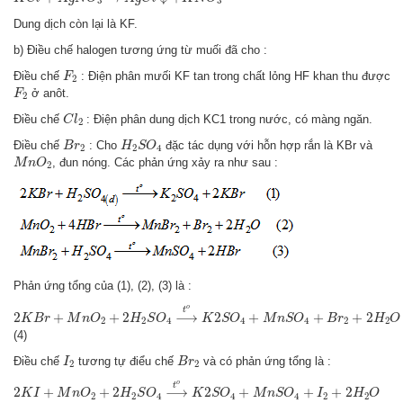
3
3
Dung dịch còn lại là KF.
b) Điều chế halogen tương ứng từ muối đã cho :
F
2
Điều chế
: Điện phân mưối KF tan trong chất lỏng HF khan thu được
F
2
F
2
ở anôt.
F
2
C
l
2
Điều chế
: Điện phân dung dịch KC1 trong nước, có màng ngăn.
C
l
2
B
r
2
H
2
S
O
4
Điều chế
: Cho
đặc tác dụng với hỗn hợp rắn là KBr và
B
r
H
S
O
2
2
4
M
n
O
2
, đun nóng. Các phản ứng xảy ra như sau :
M
n
O
2
Phản ứng tổng của (1), (2), (3) là :
2
K
B
r
+
M
n
O
2
+
2
H
2
S
O
4
⟶
t
o
K
2
S
O
4
+
M
n
S
O
4
+
B
r
2
+
2
H
2
O
o
t
2
+
+
2
⟶
2
+
+
+
2
K
B
r
M
n
O
H
S
O
K
S
O
M
n
S
O
B
r
H
O
2
2
4
4
4
2
2
(4)
I
2
B
r
2
Điều chế
tương tự điểu chế
và có phản ứng tổng là :
I
B
r
2
2
2
K
I
+
M
n
O
2
+
2
H
2
S
O
4
⟶
t
o
K
2
S
O
4
+
M
n
S
O
4
+
I
2
+
2
H
2
O
o
t
2
+
+
2
⟶
2
+
+
+
2
K
I
M
n
O
H
S
O
K
S
O
M
n
S
O
I
H
O
2
2
4
4
4
2
2