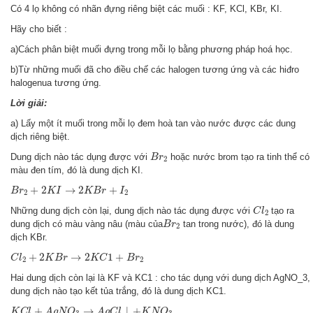
Có 4 lọ không có nhãn đựng riêng biệt các muối : KF, KCl, KBr, KI.
Hãy cho biết :
a)Cách phân biệt muối đựng trong mỗi lọ bằng phương pháp hoá học.
b)Từ những muối đã cho điều chế các halogen tương ứng và các hiđro
halogenua tương ứng.
Lời giải:
a) Lấy một ít muối trong mỗi lọ đem hoà tan vào nước được các dung
dịch riêng biệt.
B
r
2
Dung dịch nào tác dụng được với
hoặc nước brom tạo ra tinh thể có
B
r
2
màu đen tím, đó là dung dịch KI.
B
r
2
+
2
K
I
→
2
K
B
r
+
I
2
+
2
→
2
+
B
r
K
I
K
B
r
I
2
2
C
l
2
Những dung dịch còn lại, dung dịch nào tác dụng được với
tạo ra
C
l
2
B
r
2
dung dịch có màu vàng nâu (màu của
tan trong nước), đó là dung
B
r
2
dịch KBr.
C
l
2
+
2
K
B
r
→
2
K
C
1
+
B
r
2
+
2
→
2
1
+
C
l
K
B
r
K
C
B
r
2
2
Hai dung dịch còn lại là KF và KC1 : cho tác dụng với dung dịch AgNO_3,
dung dịch nào tạo kết tủa trắng, đó là dung dịch KC1.
K
C
l
+
A
g
N
O
3
→
A
g
C
l
↓
+
K
N
O
3
+
→
↓
+
K
C
l
A
g
N
O
A
g
C
l
K
N
O