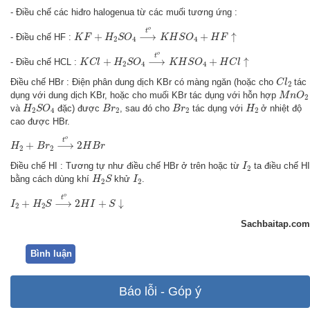
- Điều chế các hiđro halogenua từ các muối tương ứng :
K
F
+
H
2
S
O
4
⟶
t
o
K
H
S
O
4
+
H
F
↑
o
t
+
⟶
+
↑
- Điều chế HF :
K
F
H
S
O
K
H
S
O
H
F
2
4
4
K
C
l
+
H
2
S
O
4
⟶
t
o
K
H
S
O
4
+
H
C
l
↑
o
t
+
⟶
+
↑
- Điều chế HCL :
K
C
l
H
S
O
K
H
S
O
H
C
l
2
4
4
C
l
2
Điều chế HBr : Điện phân dung dịch KBr có màng ngăn (hoặc cho
tác
C
l
2
M
n
O
2
dụng với dung dịch KBr, hoặc cho muối KBr tác dụng với hỗn hợp
M
n
O
2
H
2
S
O
4
B
r
2
B
r
2
H
2
và
đặc) được
, sau đó cho
tác dụng với
ở nhiệt độ
H
S
O
B
r
B
r
H
2
4
2
2
2
cao được HBr.
H
2
+
B
r
2
⟶
t
o
2
H
B
r
o
t
+
⟶
2
H
B
r
H
B
r
2
2
I
2
Điều chế HI : Tương tự như điều chế HBr ở trên hoặc từ
ta điều chế HI
I
2
H
2
S
I
2
bằng cách dùng khí
khử
.
H
S
I
2
2
I
2
+
H
2
S
⟶
t
o
2
H
I
+
S
↓
o
t
+
⟶
2
+
↓
I
H
S
H
I
S
2
2
Sachbaitap.com
Bình luận
Báo lỗi - Góp ý