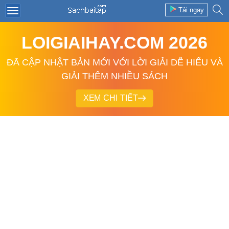
Tải ngay
LOIGIAIHAY.COM 2026
ĐÃ CẬP NHẬT BẢN MỚI VỚI LỜI GIẢI DỄ HIỂU VÀ
GIẢI THÊM NHIỀU SÁCH
XEM CHI TIẾT