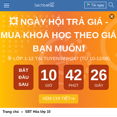
Tải ngay
💥 NGÀY HỘI TRẢ GIÁ -
MUA KHOÁ HỌC THEO GIÁ
BẠN MUỐN❗
🎯 LỚP 1-12 TẠI TUYENSINH247 (TỪ 10-12/08)
10
42
25
BẮT
ĐẦU
SAU
GIỜ
PHÚT
GIÂY
XEM CHI TIẾT
Trang chủ
SBT Hóa lớp 10