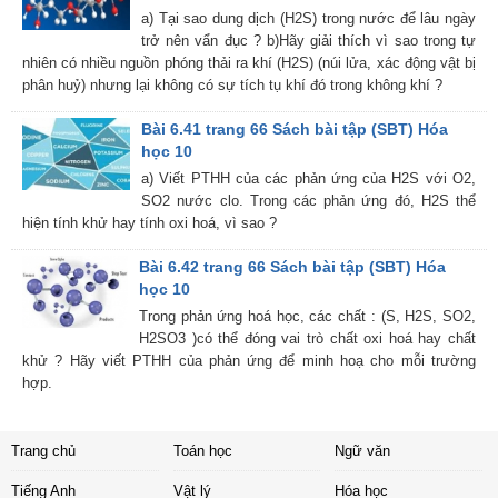
a) Tại sao dung dịch (H2S) trong nước để lâu ngày
trở nên vẩn đục ? b)Hãy giải thích vì sao trong tự
nhiên có nhiều nguồn phóng thải ra khí (H2S) (núi lửa, xác động vật bị
phân huỷ) nhưng lại không có sự tích tụ khí đó trong không khí ?
Bài 6.41 trang 66 Sách bài tập (SBT) Hóa
học 10
a) Viết PTHH của các phản ứng của H2S với O2,
SO2 nước clo. Trong các phản ứng đó, H2S thể
hiện tính khử hay tính oxi hoá, vì sao ?
Bài 6.42 trang 66 Sách bài tập (SBT) Hóa
học 10
Trong phản ứng hoá học, các chất : (S, H2S, SO2,
H2SO3 )có thể đóng vai trò chất oxi hoá hay chất
khử ? Hãy viết PTHH của phản ứng để minh hoạ cho mỗi trường
hợp.
Trang chủ
Toán học
Ngữ văn
Tiếng Anh
Vật lý
Hóa học