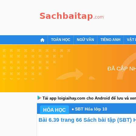
TOÁN HỌC
NGỮ VĂN
TIẾNG ANH
VẬT 
ĐÃ CẬP NH
Tải app loigiaihay.com cho Android để lưu và x
SBT Hóa lớp 10
HÓA HỌC
Bài 6.39 trang 66 Sách bài tập (SBT) 