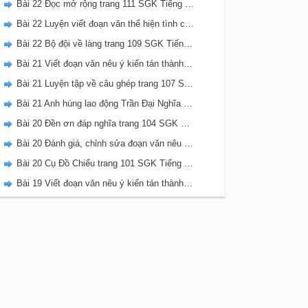
Bài 22 Đọc mở rộng trang 111 SGK Tiếng Việt 5 Kết nối tri thức tập 2
Bài 22 Luyện viết đoạn văn thể hiện tình cảm, cảm xúc về một sự việc trang 111 SGK Tiếng Việt 5 Kết nối tri thức tập 2
Bài 22 Bộ đội về làng trang 109 SGK Tiếng Việt 5 Kết nối tri thức tập 2
Bài 21 Viết đoạn văn nêu ý kiến tán thành một sự việc, hiện tượng (Bài viết số 2) trang 108 SGK Tiếng Việt 5 Kết nối tri thức tập 2
Bài 21 Luyện tập về câu ghép trang 107 SGK Tiếng Việt 5 Kết nối tri thức tập 2
Bài 21 Anh hùng lao động Trần Đại Nghĩa trang 106 SGK Tiếng Việt 5 Kết nối tri thức tập 2
Bài 20 Đền ơn đáp nghĩa trang 104 SGK Tiếng Việt 5 Kết nối tri thức tập 2
Bài 20 Đánh giá, chỉnh sửa đoạn văn nêu ý kiến tán thành một sự vật, hiện tượng trang 103 SGK Tiếng Việt 5 Kết nối tri thức tập 2
Bài 20 Cụ Đồ Chiểu trang 101 SGK Tiếng Việt 5 Kết nối tri thức tập 2
Bài 19 Viết đoạn văn nêu ý kiến tán thành một sự việc, hiện tượng (Bài viết số 1) trang 100 SGK Tiếng Việt 5 Kết nối tri thức tập 2