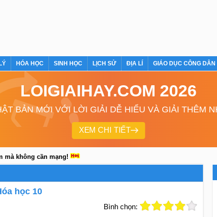
LÝ
HÓA HỌC
SINH HỌC
LỊCH SỬ
ĐỊA LÍ
GIÁO DỤC CÔNG DÂN
LOIGIAIHAY.COM 2026
ẬT BẢN MỚI VỚI LỜI GIẢI DỄ HIỂU VÀ GIẢI THÊM 
XEM CHI TIẾT
em mà không cần mạng!
Hóa học 10
Bình chọn: