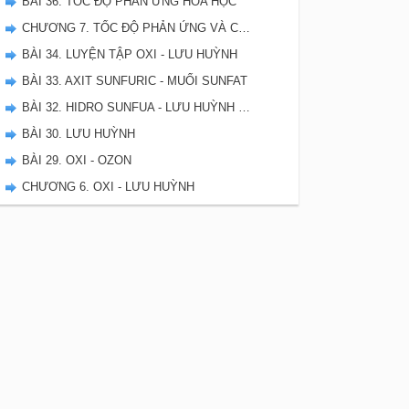
BÀI 36. TỐC ĐỘ PHẢN ỨNG HÓA HỌC
CHƯƠNG 7. TỐC ĐỘ PHẢN ỨNG VÀ CÂN BẰNG HÓA HỌC - SBT HÓA 10
BÀI 34. LUYỆN TẬP OXI - LƯU HUỲNH
BÀI 33. AXIT SUNFURIC - MUỐI SUNFAT
BÀI 32. HIDRO SUNFUA - LƯU HUỲNH DIOXIT - LƯU HUYNH TRIOXIT
BÀI 30. LƯU HUỲNH
BÀI 29. OXI - OZON
CHƯƠNG 6. OXI - LƯU HUỲNH