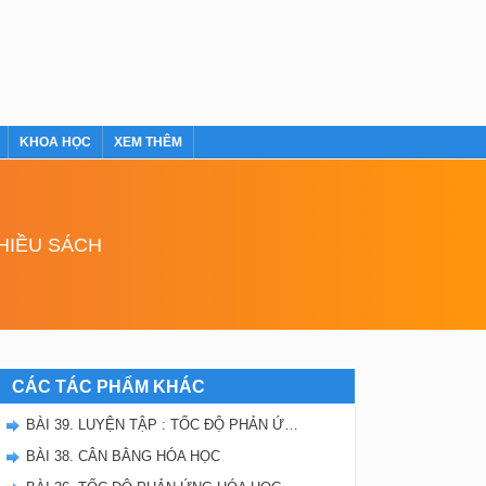
KHOA HỌC
XEM THÊM
NHIỀU SÁCH
CÁC TÁC PHẨM KHÁC
BÀI 39. LUYỆN TẬP : TỐC ĐỘ PHẢN ỨNG VÀ CÂN BẰNG HÓA HỌC
BÀI 38. CÂN BẰNG HÓA HỌC