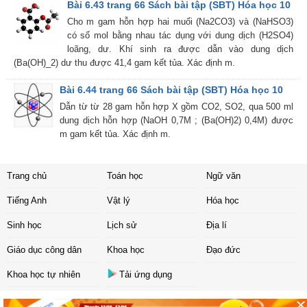
Bài 6.43 trang 66 Sách bài tập (SBT) Hóa học 10
Cho m gam hỗn hợp hai muối (Na2CO3) và (NaHSO3)
có số mol bằng nhau tác dụng với dung dịch (H2SO4)
loãng, dư. Khí sinh ra được dẫn vào dung dịch
(Ba(OH)_2) dư thu được 41,4 gam kết tủa. Xác định m.
Bài 6.44 trang 66 Sách bài tập (SBT) Hóa học 10
Dẫn từ từ 28 gam hỗn hợp X gồm CO2, SO2, qua 500 ml
dung dịch hỗn hợp (NaOH 0,7M ; (Ba(OH)2) 0,4M) được
m gam kết tủa. Xác định m.
Trang chủ
Toán học
Ngữ văn
Tiếng Anh
Vật lý
Hóa học
Sinh học
Lịch sử
Địa lí
Giáo dục công dân
Khoa học
Đạo đức
Khoa học tự nhiên
Tải ứng dụng
Liên hệ
|
Chính sách