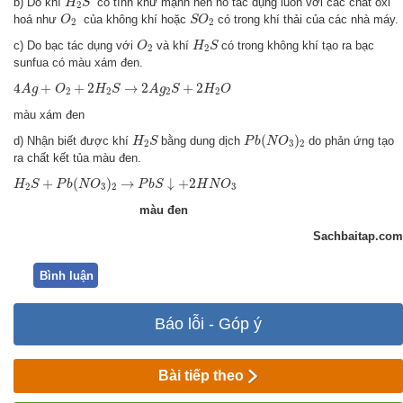
b) Do khí
có tính khử mạnh nên nó tác dụng luôn với các chất oxi
H
S
2
O
2
S
O
2
hoá như
của không khí hoặc
có trong khí thải của các nhà máy.
O
S
O
2
2
O
2
H
2
S
c) Do bạc tác dụng với
và khí
có trong không khí tạo ra bạc
O
H
S
2
2
sunfua có màu xám đen.
4
A
g
+
O
2
+
2
H
2
S
→
2
A
g
2
S
+
2
H
2
O
4
+
+
2
→
2
+
2
A
g
O
H
S
A
g
S
H
O
2
2
2
2
màu xám đen
P
b
(
N
O
3
)
2
H
2
S
(
)
d) Nhận biết được khí
bằng dung dịch
do phản ứng tạo
H
S
P
b
N
O
2
3
2
ra chất kết tủa màu đen.
H
2
S
+
P
b
(
N
O
3
)
2
→
P
b
S
↓
+
2
H
N
O
3
+
(
)
→
↓
+
2
H
S
P
b
N
O
P
b
S
H
N
O
2
3
2
3
màu đen
Sachbaitap.com
Bình luận
Báo lỗi - Góp ý
Bài tiếp theo