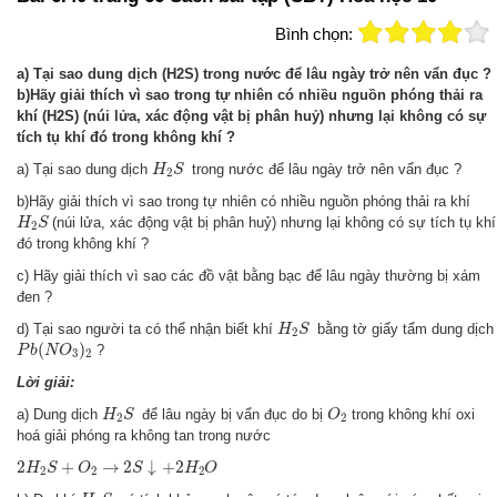
Bình chọn:
a) Tại sao dung dịch (H2S) trong nước để lâu ngày trở nên vẩn đục ?
b)Hãy giải thích vì sao trong tự nhiên có nhiều nguồn phóng thải ra
khí (H2S) (núi lửa, xác động vật bị phân huỷ) nhưng lại không có sự
tích tụ khí đó trong không khí ?
H
2
S
a) Tại sao dung dịch
trong nước để lâu ngày trở nên vẩn đục ?
H
S
2
b)Hãy giải thích vì sao trong tự nhiên có nhiều nguồn phóng thải ra khí
H
2
S
(núi lửa, xác động vật bị phân huỷ) nhưng lại không có sự tích tụ khí
H
S
2
đó trong không khí ?
c) Hãy giải thích vì sao các đồ vật bằng bạc để lâu ngày thường bị xám
đen ?
H
2
S
d) Tại sao người ta có thể nhận biết khí
bằng tờ giấy tẩm dung dịch
H
S
2
P
b
(
N
O
3
)
2
(
)
?
P
b
N
O
3
2
Lời giải:
H
2
S
O
2
a) Dung dịch
để lâu ngày bị vẩn đục do bị
trong không khí oxi
H
S
O
2
2
hoá giải phóng ra không tan trong nước
2
H
2
S
+
O
2
→
2
S
↓
+
2
H
2
O
2
+
→
2
↓
+
2
H
S
O
S
H
O
2
2
2
H
2
S