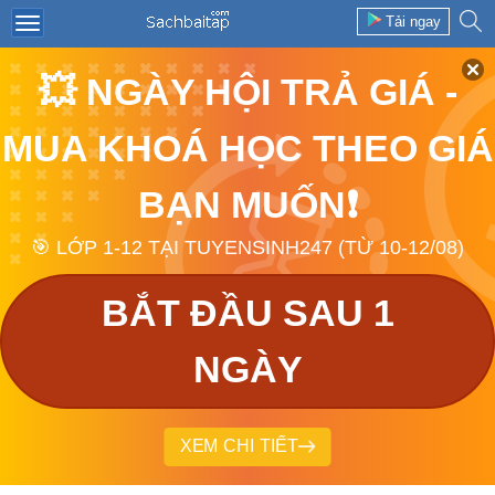
Tải ngay
💥 NGÀY HỘI TRẢ GIÁ -
MUA KHOÁ HỌC THEO GIÁ
BẠN MUỐN❗
🎯 LỚP 1-12 TẠI TUYENSINH247 (TỪ 10-12/08)
BẮT ĐẦU SAU 1
NGÀY
XEM CHI TIẾT