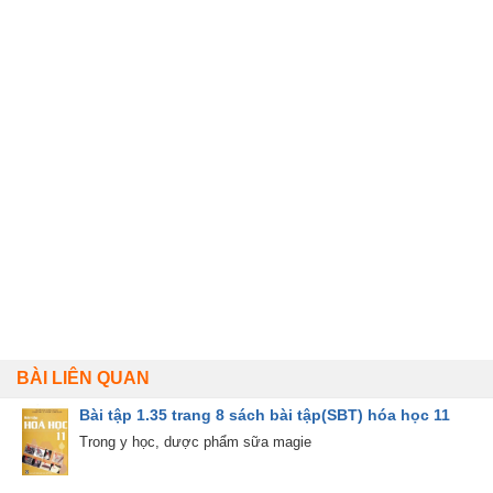
BÀI LIÊN QUAN
Bài tập 1.35 trang 8 sách bài tập(SBT) hóa học 11
Trong y học, dược phẩm sữa magie