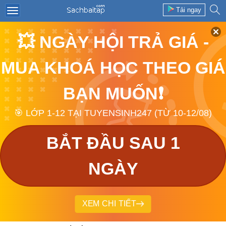
Tải ngay
💥 NGÀY HỘI TRẢ GIÁ -
MUA KHOÁ HỌC THEO GIÁ
BẠN MUỐN❗
🎯 LỚP 1-12 TẠI TUYENSINH247 (TỪ 10-12/08)
BẮT ĐẦU SAU 1
NGÀY
XEM CHI TIẾT