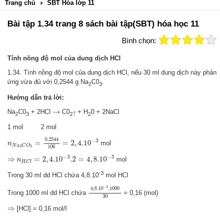
Trang chủ
SBT Hóa lớp 11
Bài tập 1.34 trang 8 sách bài tập(SBT) hóa học 11
Bình chọn:
Tính nồng độ mol của dung dịch HCl
1.34. Tính nồng độ mol của dung dịch HCl, nếu 30 ml dung dịch này phản
ứng vừa đủ với 0,2544 g Na
C0
.
2
3
Hướng dẫn trả lời:
→
→
↑
Na
C0
+ 2HCl
C0
+ H
0 + 2NaCl
↑
2
3
2
2
1 mol 2 mol
n
N
a
2
C
O
3
=
0
,
2544
106
=
2
,
4.10
−
3
0
,
2544
−
3
=
=
2
,
4.10
mol
n
N
a
C
O
106
2
3
⇒
n
H
C
l
=
2
,
4.10
−
3
.2
=
4
,
8.10
−
3
−
3
−
3
⇒
=
2
,
4.10
.2
=
4
,
8.10
mol
n
H
C
l
-3
Trong 30 ml dd HCl chứa 4,8.10
mol HCl
4
,
8.10
−
3
.1000
30
−
3
4
,
8.10
.1000
Trong 1000 ml dd HCl chứa
= 0,16 (mol)
30
⇒
⇒
[HCl] = 0,16 mol/l