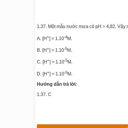
1.37. Một mẫu nước mưa có pH = 4,82. Vậy 
+
-
4
A. [H
] = 1.10
M.
+
-5
B. [H
] = 1.10
M.
+
-5
C. [H
] > 1.10
M.
+
-5
D. [H
] < 1.10
M.
Hướng dẫn trả lời:
1.37. C