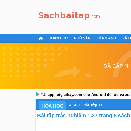
TOÁN HỌC
NGỮ VĂN
TIẾNG ANH
VẬT 
ĐÃ CẬP NH
Tải app loigiaihay.com cho Android để lưu và x
SBT Hóa lớp 11
HÓA HỌC
Bài tập trắc nghiệm 1.37 trang 8 sách