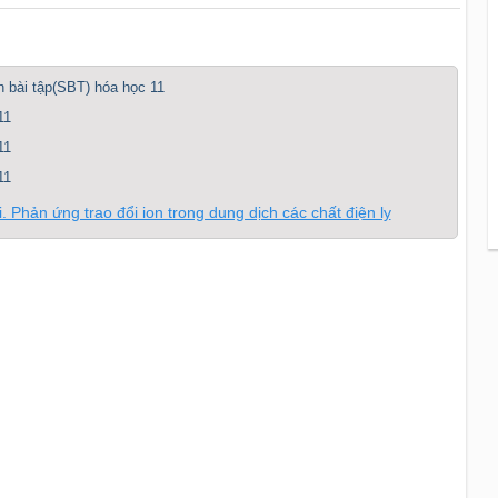
ch bài tập(SBT) hóa học 11
11
11
11
i. Phản ứng trao đổi ion trong dung dịch các chất điện ly