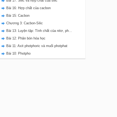
Bài 17: Silic và hợp chất của silic
Bài 16: Hợp chất của cacbon
Bài 15: Cacbon
Chương 3: Cacbon-Silic
Bài 13: Luyện tập: Tính chất của nitơ, photpho và các hợp chất của chúng
Bài 12: Phân bón hóa học
Bài 11: Axit photphoric và muối photphat
Bài 10: Photpho