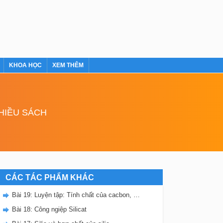
KHOA HỌC
XEM THÊM
NHIỀU SÁCH
CÁC TÁC PHẨM KHÁC
Bài 19: Luyện tập: Tính chất của cacbon, silic và các hợp chất của chúng
Bài 18: Công ngiệp Silicat