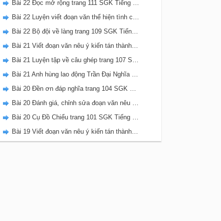
Bài 22 Đọc mở rộng trang 111 SGK Tiếng Việt 5 Kết nối tri thức tập 2
Bài 22 Luyện viết đoạn văn thể hiện tình cảm, cảm xúc về một sự việc trang 111 SGK Tiếng Việt 5 Kết nối tri thức tập 2
Bài 22 Bộ đội về làng trang 109 SGK Tiếng Việt 5 Kết nối tri thức tập 2
Bài 21 Viết đoạn văn nêu ý kiến tán thành một sự việc, hiện tượng (Bài viết số 2) trang 108 SGK Tiếng Việt 5 Kết nối tri thức tập 2
Bài 21 Luyện tập về câu ghép trang 107 SGK Tiếng Việt 5 Kết nối tri thức tập 2
Bài 21 Anh hùng lao động Trần Đại Nghĩa trang 106 SGK Tiếng Việt 5 Kết nối tri thức tập 2
Bài 20 Đền ơn đáp nghĩa trang 104 SGK Tiếng Việt 5 Kết nối tri thức tập 2
Bài 20 Đánh giá, chỉnh sửa đoạn văn nêu ý kiến tán thành một sự vật, hiện tượng trang 103 SGK Tiếng Việt 5 Kết nối tri thức tập 2
Bài 20 Cụ Đồ Chiểu trang 101 SGK Tiếng Việt 5 Kết nối tri thức tập 2
Bài 19 Viết đoạn văn nêu ý kiến tán thành một sự việc, hiện tượng (Bài viết số 1) trang 100 SGK Tiếng Việt 5 Kết nối tri thức tập 2