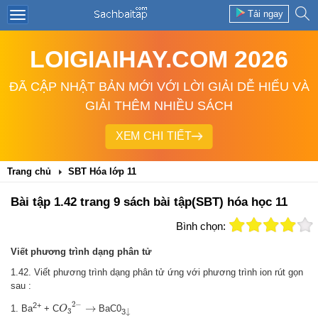
Tải ngay
LOIGIAIHAY.COM 2026
ĐÃ CẬP NHẬT BẢN MỚI VỚI LỜI GIẢI DỄ HIỂU VÀ
GIẢI THÊM NHIỀU SÁCH
XEM CHI TIẾT
Trang chủ
SBT Hóa lớp 11
Bài tập 1.42 trang 9 sách bài tập(SBT) hóa học 11
Bình chọn:
Viết phương trình dạng phân tử
1.42. Viết phương trình dạng phân tử ứng với phương trình ion rút gọn
sau :
O
3
2
−
2
−
→
2+
→
↓
1. Ba
+ C
BaC0
O
↓
3
3