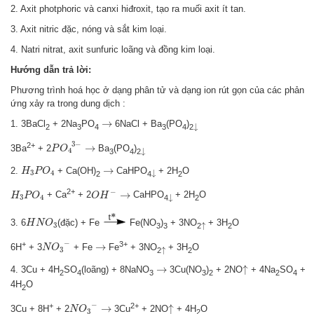
2. Axit photphoric và canxi hiđroxit, tạo ra muối axit ít tan.
3. Axit nitric đặc, nóng và sắt kim loại.
4. Natri nitrat, axit sunfuric loãng và đồng kim loại.
Hướng dẫn trả lời:
Phương trình hoá học ở dạng phân tử và dạng ion rút gọn của các phản
ứng xảy ra trong dung dịch :
→
→
↓
1. 3BaCl
+ 2Na
PO
6NaCl + Ba
(PO
)
↓
2
3
4
3
4
2
P
O
4
3
−
3
−
→
2+
→
↓
3Ba
+ 2
Ba
(PO
)
P
O
↓
4
3
4
2
H
3
P
O
4
→
→
↓
2.
+ Ca(OH)
CaHPO
+ 2H
O
H
P
O
↓
3
4
2
4
2
O
H
−
H
3
P
O
4
→
−
2+
→
↓
+ Ca
+ 2
CaHPO
+ 2H
O
H
P
O
O
H
↓
3
4
4
2
H
N
O
3
↑
3. 6
(đặc) + Fe
Fe(NO
)
+ 3NO
+ 3H
O
H
N
O
↑
3
3
3
2
2
N
O
3
−
−
→
+
3+
→
↑
6H
+ 3
+ Fe
Fe
+ 3NO
+ 3H
O
N
O
↑
3
2
2
↑
→
→
↑
4. 3Cu + 4H
SO
(loãng) + 8NaNO
3Cu(NO
)
+ 2NO
+ 4Na
SO
+
2
4
3
3
2
2
4
4H
O
2
N
O
3
−
↑
−
→
+
2+
→
↑
3Cu + 8H
+ 2
3Cu
+ 2NO
+ 4H
O
N
O
3
2