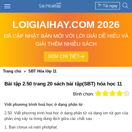
Tải ngay
LOIGIAIHAY.COM 2026
ĐÃ CẬP NHẬT BẢN MỚI VỚI LỜI GIẢI DỄ HIỂU VÀ
GIẢI THÊM NHIỀU SÁCH
XEM CHI TIẾT
Trang chủ
SBT Hóa lớp 11
Bài tập 2.50 trang 20 sách bài tập(SBT) hóa học 11
Bình chọn:
Viết phương trình hoá học ở dạng phân tử
2.50. Viết phương trình hoá học ở dạng phân tử và dạng ion rút gọn của
phản ứng xảy ra trong dung dịch giữa các chất sau :
1. Bari clorua và natri photphat.