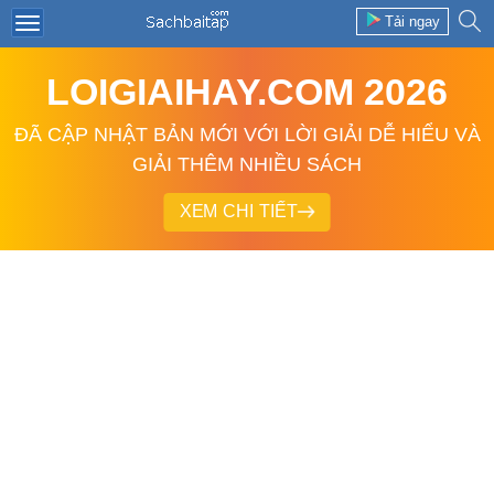
Tải ngay
LOIGIAIHAY.COM 2026
ĐÃ CẬP NHẬT BẢN MỚI VỚI LỜI GIẢI DỄ HIỂU VÀ
GIẢI THÊM NHIỀU SÁCH
XEM CHI TIẾT