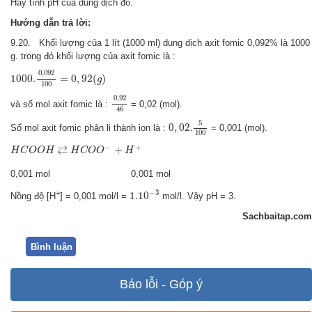
Hãy tính pH của dung dịch đó.
Hướng dẫn trả lời:
9.20. Khối lượng của 1 lít (1000 ml) dung dịch axit fomic 0,092% là 1000
g. trong đó khối lượng của axit fomic là :
1000.
0
,
092
100
=
0
,
92
(
g
)
0
,
092
1000.
=
0
,
92
(
)
g
100
0
,
92
46
0
,
92
và số mol axit fomic là :
= 0,02 (mol).
46
0
,
02.
5
100
5
0
,
02.
Số mol axit fomic phân li thành ion là :
= 0,001 (mol).
100
H
C
O
O
H
←
\vbox
t
o
.5
e
x
\vss
→
H
C
O
O
−
+
H
+
→
−
+
+
←
H
C
O
O
H
H
C
O
O
H
0,001 mol 0,001 mol
1.10
−
3
−
3
+
1.10
Nồng độ [H
] = 0,001 mol/l =
mol/l. Vậy pH = 3.
Sachbaitap.com
Bình luận
Báo lỗi - Góp ý