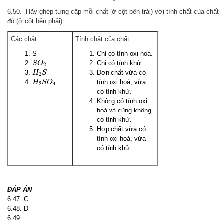
6.50. Hãy ghép từng cặp mỗi chất (ở cột bên trái) với tính chất của chất
đó (ở cột bên phải)
Các chất
Tính chất của chất
S
Chỉ có tính oxi hoá.
S
O
2
Chỉ có tính khử.
S
O
2
H
2
S
Đơn chất vừa có
H
S
2
H
2
S
O
4
tính oxi hoá, vừa
H
S
O
2
4
có tính khử.
Không có tính oxi
hoá và cũng không
có tính khử.
Hợp chất vừa có
tính oxi hoá, vừa
có tính khử.
ĐÁP ÁN
6.47. C
6.48. D
6.49.