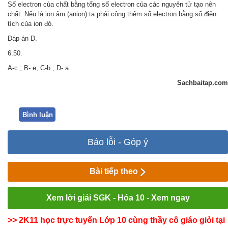
Số electron của chất bằng tổng số electron của các nguyên tử tạo nên
chất. Nếu là ion âm (anion) ta phải cộng thêm số electron bằng số điện
tích của ion đó.
Đáp án D.
6.50.
A-c ; B- e; C-b ; D- a
Sachbaitap.com
Bình luận
Báo lỗi - Góp ý
Bài tiếp theo
Xem lời giải SGK - Hóa 10 - Xem ngay
>> 2K11 học trực tuyến Lớp 10 cùng thầy cô giáo giỏi tại