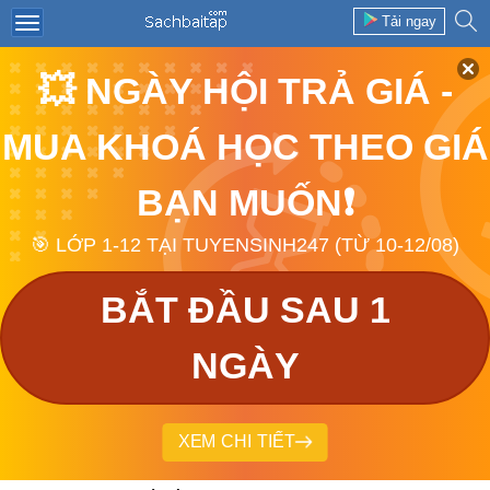
Tải ngay
💥 NGÀY HỘI TRẢ GIÁ -
MUA KHOÁ HỌC THEO GIÁ
BẠN MUỐN❗
🎯 LỚP 1-12 TẠI TUYENSINH247 (TỪ 10-12/08)
BẮT ĐẦU SAU 1
NGÀY
XEM CHI TIẾT