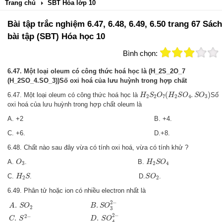
Trang chủ
SBT Hóa lớp 10
Bài tập trắc nghiệm 6.47, 6.48, 6.49, 6.50 trang 67 Sách
bài tập (SBT) Hóa học 10
Bình chọn:
6.47. Một loại oleum có công thức hoá học là (H_2S_2O_7
(H_2SO_4.SO_3))Số oxi hoá của lưu huỳnh trong hợp chất
H
2
S
2
O
7
(
H
2
S
O
4
.
S
O
3
)
(
.
)
6.47. Một loại oleum có công thức hoá học là
Số
H
S
O
H
S
O
S
O
2
2
7
2
4
3
oxi hoá của lưu huỳnh trong hợp chất oleum là
A. +2 B. +4.
C. +6. D.+8.
6.48. Chất nào sau đây vừa có tính oxi hoá, vừa có tính khử ?
O
3
H
2
S
O
4
A.
. B.
O
H
S
O
3
2
4
H
2
S
S
O
2
C.
. D.
.
H
S
S
O
2
2
6.49. Phân tử hoặc ion có nhiều electron nhất là
A
.
S
O
2
B
.
S
O
3
2
−
C
.
S
2
−
D
.
S
O
4
2
−
2
−
.
.
A
S
O
B
S
O
2
3
2
−
2
−
.
.
C
S
D
S
O
4