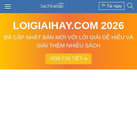
Tải ngay
LOIGIAIHAY.COM 2026
ĐÃ CẬP NHẬT BẢN MỚI VỚI LỜI GIẢI DỄ HIỂU VÀ
GIẢI THÊM NHIỀU SÁCH
XEM CHI TIẾT