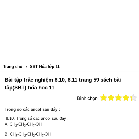
Trang chủ
SBT Hóa lớp 11
Bài tập trắc nghiệm 8.10, 8.11 trang 59 sách bài
tập(SBT) hóa học 11
Bình chọn:
Trong số các ancol sau đây :
8.10. Trong số các ancol sau đây :
A
CH
-CH
-CH
-OH
.
3
2
2
B. CH
-CH
-CH
-CH
-OH
3
2
2
2