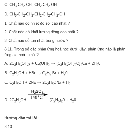
C. CH
-CH
-CH
-CH
-CH
-OH
3
2
2
2
2
D. CH
-CH
-CH
-CH
-CH
-CH
-OH
3
2
2
2
2
2
1
Chất nào có nhiệt độ sôi cao nhất ?
.
2. Chất nào có khối lượng riêng cao nhất ?
3
Chất nào dễ tan nhất trong nước ?
.
8.11. Trong số các phản ứng hoá học dưới đây, phản ứng nào là phản
ứng oxi hoá - khử ?
→
→
A. 2C
H
(OH)
+ Cu(OH)
[C
H
(OH)
O]
Cu + 2H
0
3
5
3
2
3
5
2
2
2
→
→
B. C
H
OH + HBr
C
H
-Br + H
0
2
5
2
5
2
→
→
C. C
H
OH + 2Na
2C
H
ONa + H
2
5
2
5
2
D. 2C
H
OH
(C
H
)
0 + H
0.
2
5
2
5
2
2
Hướng dẫn trả lời:
8.10.