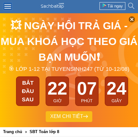
Tải ngay
💥 NGÀY HỘI TRẢ GIÁ -
MUA KHOÁ HỌC THEO GIÁ
BẠN MUỐN❗
🎯 LỚP 1-12 TẠI TUYENSINH247 (TỪ 10-12/08)
22
07
24
BẮT
ĐẦU
SAU
GIỜ
PHÚT
GIÂY
XEM CHI TIẾT
Trang chủ
SBT Toán lớp 8