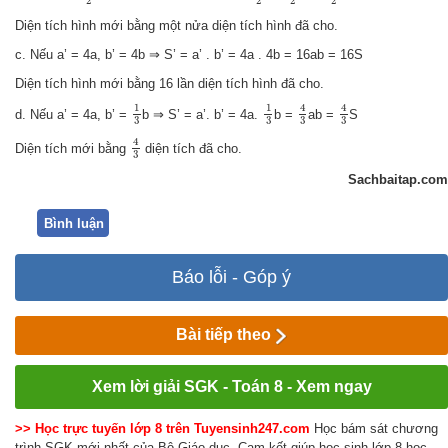
2
2
2
2
Diện tích hình mới bằng một nửa diện tích hình đã cho.
c. Nếu a’ = 4a, b’ = 4b ⇒ S’ = a’ . b’ = 4a . 4b = 16ab = 16S
Diện tích hình mới bằng 16 lần diện tích hình đã cho.
4
3
4
3
1
3
1
3
4
4
1
1
d. Nếu a’ = 4a, b’ =
b ⇒ S’ = a’. b’ = 4a.
b =
ab =
S
3
3
3
3
4
3
4
Diện tích mới bằng
diện tích đã cho.
3
Sachbaitap.com
Bình luận
Báo lỗi - Góp ý
Bài tiếp theo
Xem lời giải SGK - Toán 8 - Xem ngay
>> Học trực tuyến lớp 8 trên Tuyensinh247.com
Học bám sát chương
trình SGK mới nhất của Bộ Giáo dục. Cam kết giúp học sinh lớp 8 học