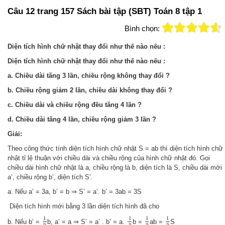
Câu 12 trang 157 Sách bài tập (SBT) Toán 8 tập 1
Bình chọn:
Diện tích hình chữ nhật thay đổi như thế nào nếu :
Diện tích hình chữ nhật thay đổi như thế nào nếu :
a. Chiều dài tăng 3 lần, chiều rộng không thay đổi ?
b. Chiều rộng giảm 2 lần, chiều dài không thay đổi ?
c. Chiều dài và chiều rộng đều tăng 4 lần ?
d. Chiều dài tăng 4 lần, chiều rộng giảm 3 lần ?
Giải:
Theo công thức tính diện tích hình chữ nhật S = ab thì diện tích hình chữ
nhật tỉ lệ thuận với chiều dài và chiều rộng của hình chữ nhật đó. Gọi
chiều dài hình chữ nhật là a, chiều rộng là b, diện tích là S, chiều dài mới
a’, chiều rộng b’, diện tích S’.
a. Nếu a’ = 3a, b’ = b ⇒ S’ = a’. b’ = 3ab = 3S
Diện tích hình mới bằng 3 lần diện tích hình đã cho
1
2
1
2
1
2
1
2
1
1
1
1
b. Nếu b’ =
b, a’ = a ⇒ S’ = a’ . b’ = a.
b =
ab =
S