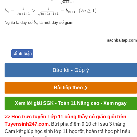
n
√
+
1
+
1
n
b
n
=
1
n
+
1
+
1
>
1
(
n
+
1
)
+
1
+
1
=
b
m
+
1
(
∀
n
≥
1
)
1
1
=
>
=
(
∀
≥
1
)
b
b
n
+
1
n
m
√
(
+
1
)
+
1
+
1
+
1
+
1
√
n
n
b
n
Nghĩa là dãy số
là một dãy số giảm.
b
n
sachbaitap.com
Bình luận
Báo lỗi - Góp ý
Bài tiếp theo
Xem lời giải SGK - Toán 11 Nâng cao - Xem ngay
>> Học trực tuyến Lớp 11 cùng thầy cô giáo giỏi trên
Tuyensinh247.com.
Bứt phá điểm 9,10 chỉ sau 3 tháng.
Cam kết giúp học sinh lớp 11 học tốt, hoàn trả học phí nếu