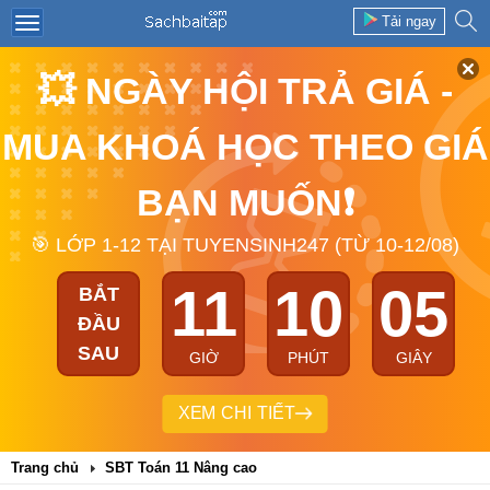
Tải ngay
💥 NGÀY HỘI TRẢ GIÁ -
MUA KHOÁ HỌC THEO GIÁ
BẠN MUỐN❗
🎯 LỚP 1-12 TẠI TUYENSINH247 (TỪ 10-12/08)
11
10
05
BẮT
ĐẦU
SAU
GIỜ
PHÚT
GIÂY
XEM CHI TIẾT
Trang chủ
SBT Toán 11 Nâng cao