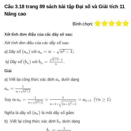
Câu 3.18 trang 89 sách bài tập Đại số và Giải tích 11
Nâng cao
Bình chọn:
Xét tính đơn điệu của các dãy số sau:
Xét tính đơn điệu của các dãy số sau:
a
n
=
n
−
n
2
−
1
;
(
a
n
)
√
2
(
)
=
−
−
1
;
a) Dãy số
với
a
a
n
n
n
n
b
n
=
n
+
1
−
1
n
.
(
b
n
)
√
+
1
−
1
n
(
)
=
.
b) Dãy số
với
b
b
n
n
n
Giải
a
n
a) Viết lại công thức xác định
dưới dạng
a
n
a
n
=
1
n
+
n
2
+
1
1
=
a
n
√
2
+
+
1
n
n
a
n
=
1
n
+
n
2
+
1
>
1
n
+
1
+
(
n
+
1
)
2
+
1
=
a
n
+
1
(
∀
n
≥
1
)
1
1
=
>
=
(
∀
≥
1
)
Suy ra
a
a
n
+
1
n
n
√
√
2
+
+
1
n
n
2
+
1
+
(
+
1
)
+
1
n
n
(
a
n
)
(
)
Nghĩa là dãy số
là một dãy số giảm.
a
n
b
n
b)
Viết lại công thức xác định
dưới dạng
b
n
b
n
=
1
n
+
1
+
1
1
=
b