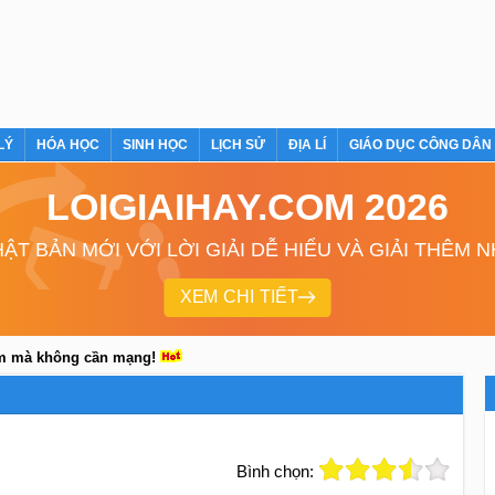
LÝ
HÓA HỌC
SINH HỌC
LỊCH SỬ
ĐỊA LÍ
GIÁO DỤC CÔNG DÂN
LOIGIAIHAY.COM 2026
ẬT BẢN MỚI VỚI LỜI GIẢI DỄ HIỂU VÀ GIẢI THÊM 
XEM CHI TIẾT
em mà không cần mạng!
Bình chọn: