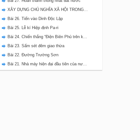
Bài 27. Hoàn thành thống nhất đất nước
XÂY DỰNG CHỦ NGHĨA XÃ HỘI TRONG CẢ NƯỚC (TỪ NĂM 1975 ĐẾN NAY)
Bài 26. Tiến vào Dinh Độc Lập
Bài 25. Lễ kí Hiệp định Pa-ri
Bài 24. Chiến thắng “Điện Biên Phủ trên không”
Bài 23. Sấm sét đêm giao thừa
Bài 22. Đường Trường Sơn
Bài 21. Nhà máy hiện đại đầu tiên của nước ta