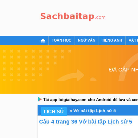
TOÁN HỌC
NGỮ VĂN
TIẾNG ANH
VẬT 
ĐÃ CẬP NH
Tải app loigiaihay.com cho Android để lưu và x
Vở bài tập Lịch sử 5
LỊCH SỬ
Câu 4 trang 36 Vở bài tập Lịch sử 5