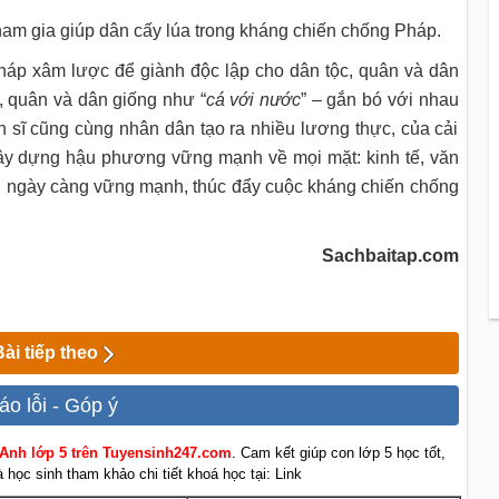
tham gia giúp dân cấy lúa trong kháng chiến chống Pháp.
háp xâm lược để giành độc lập cho dân tộc, quân và dân
, quân và dân giống như “
cá với nước
” – gắn bó với nhau
ến sĩ cũng cùng nhân dân tạo ra nhiều lương thực, của cải
xây dựng hậu phương vững mạnh về mọi mặt: kinh tế, văn
ơng ngày càng vững mạnh, thúc đẩy cuộc kháng chiến chống
Sachbaitap.com
Bài tiếp theo
áo lỗi - Góp ý
 Anh lớp 5 trên Tuyensinh247.com
. Cam kết giúp con lớp 5 học tốt,
học sinh tham khảo chi tiết khoá học tại: Link